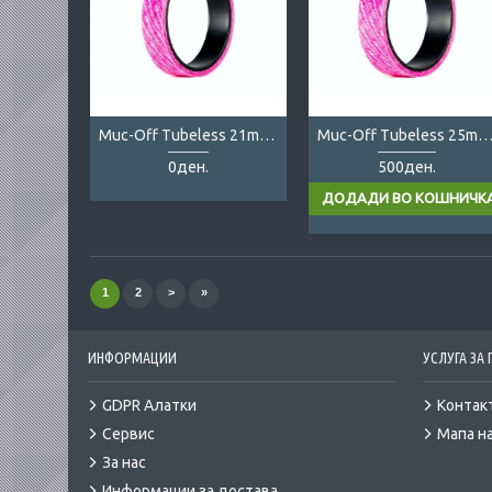
Muc-Off Tubeless 21mm Tape
Muc-Off Tubeless 25mm Ta
0ден.
500ден.
1
2
>
»
ИНФОРМАЦИИ
УСЛУГА ЗА
GDPR Алатки
Контак
Сервис
Мапа на
За нас
Информации за достава