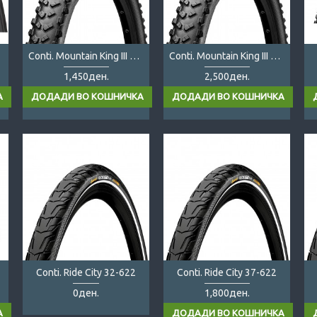
Conti. Mountain King III 29x2.3
Conti. Mountain King III TR 29x2.3 folding
1,450ден.
2,500ден.
Conti. Ride City 32-622
Conti. Ride City 37-622
0ден.
1,800ден.