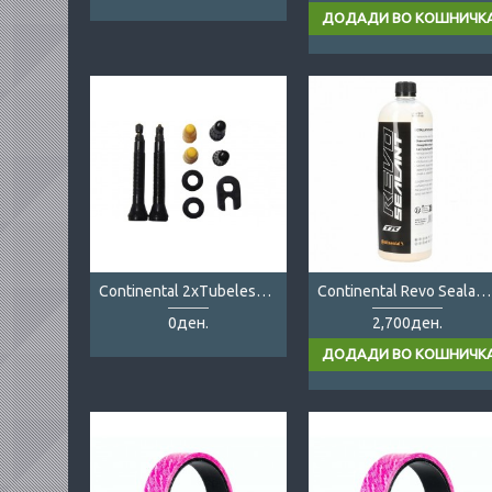
Continental 2xTubeless Valve
Continental Revo Sealant 1L
0ден.
2,700ден.