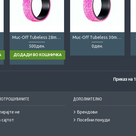
pe
Muc-Off Tubeless 28mm Tape
Muc-Off Tubeless 30mm Tape
500ден.
0ден.
Приказ на 1
 ПОТРОШУВАЧИТЕ
ДОПОЛНИТЕЛНО
тирајте не
Брендови
 сајтот
Посебни понуди