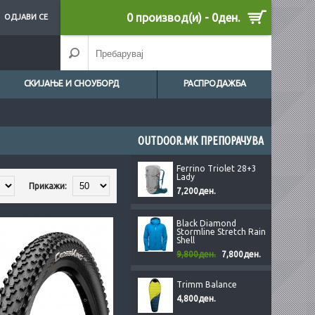
0 производ(и) - 0ден.
ОДЈАВИ СЕ
СКИЈАЊЕ И СНОУБОРД
РАСПРОДАЖБА
OUTDOOR.MK ПРЕПОРАЧУВА
Ferrino Triolet 28+3
Lady
Прикажи:
7,200ден.
Black Diamond
Stormline Stretch Rain
Shell
9,800ден.
7,800ден.
Trimm Balance
4,800ден.