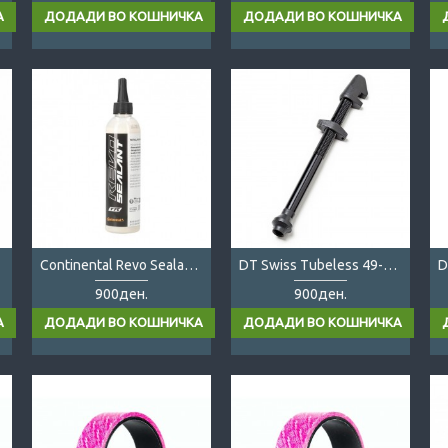
Continental Revo Sealant 240ml
DT Swiss Tubeless 49-65mm
900ден.
900ден.