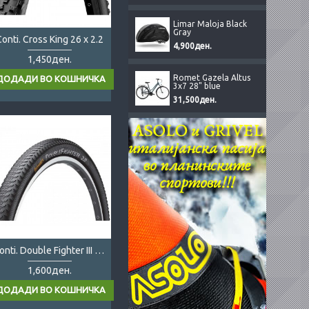
Limar Maloja Black
Gray
onti. Cross King 26 x 2.2
4,900ден.
1,450ден.
Romet Gazela Altus
3x7 28" blue
31,500ден.
Conti. Double Fighter III 29x2.0
1,600ден.