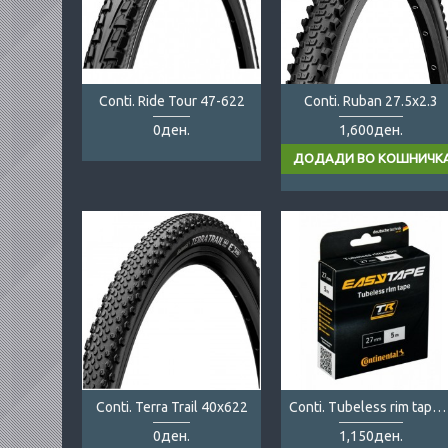
Conti. Ride Tour 47-622
Conti. Ruban 27.5x2.3
0ден.
1,600ден.
Conti. Terra Trail 40x622
Conti. Tubeless rim tape 27mm 5m
0ден.
1,150ден.