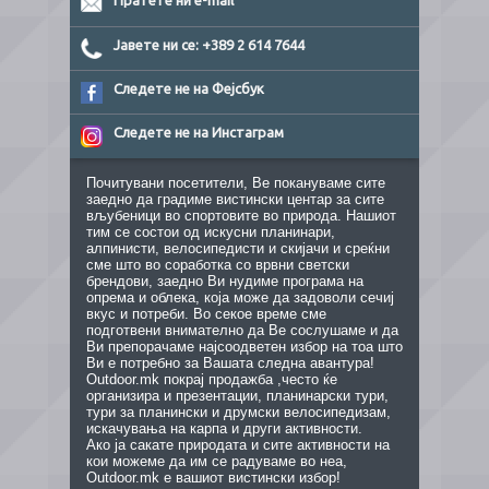
Пратете ни e-mail
Јавете ни се: +389 2 614 7644
Следете не на Фејсбук
Следете не на Инстаграм
Почитувани посетители, Ве покануваме сите
заедно да градиме вистински центар за сите
вљубеници во спортовите во природа. Нашиот
тим се состои од искусни планинари,
алпинисти, велосипедисти и скијачи и среќни
сме што во соработка со врвни светски
брендови, заедно Ви нудиме програма на
опрема и облека, која може да задоволи сечиј
вкус и потреби. Во секое време сме
подготвени внимателно да Ве сослушаме и да
Ви препорачаме најсоодветен избор на тоа што
Ви е потребно за Вашата следна авантура!
Outdoor.mk покрај продажба ,често ќе
организира и презентации, планинарски тури,
тури за планински и друмски велосипедизам,
искачувања на карпа и други активности.
Ако ја сакате природата и сите активности на
кои можеме да им се радуваме во неа,
Outdoor.mk е вашиот вистински избор!