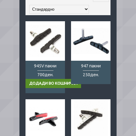
945V пакни
947 пакни
700ден.
250ден.