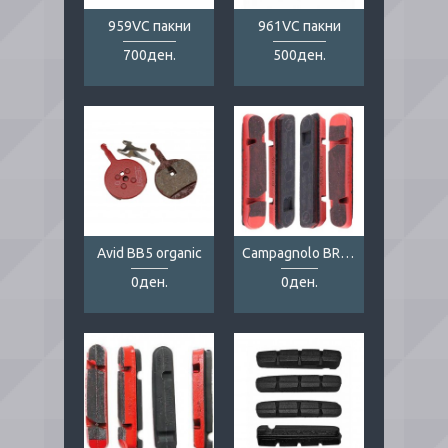
959VC пакни
961VC пакни
700ден.
500ден.
Avid BB5 organic
Campagnolo BR-BO500
0ден.
0ден.