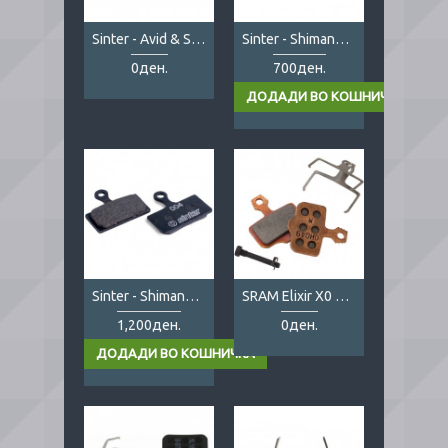
Sinter - Avid & SRAM
Sinter - Shimano B type
0ден.
700ден.
Sinter - Shimano G type
SRAM Elixir X0 disk brake pads
1,200ден.
0ден.