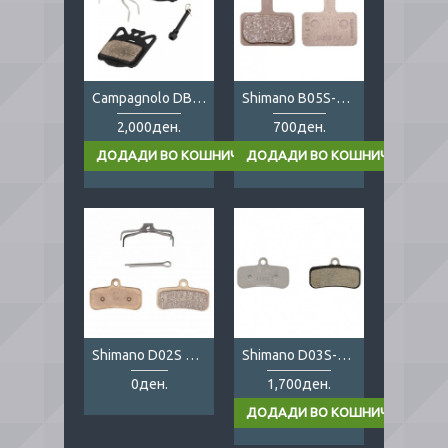
Campagnolo DB-310
Shimano B05S-RX Resin
2,000ден.
700ден.
Shimano D02S Metal
Shimano D03S-RX Resin
0ден.
1,700ден.