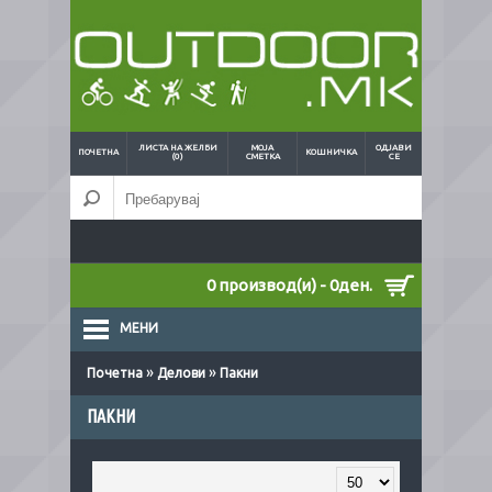
ЛИСТА НА ЖЕЛБИ
МОЈА
ОДЈАВИ
ПОЧЕТНА
КОШНИЧКА
(0)
СМЕТКА
СЕ
0 производ(и) - 0ден.
МЕНИ
»
»
Почетна
Делови
Пакни
ПАКНИ