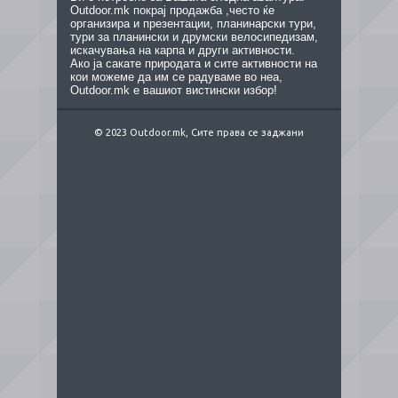
Outdoor.mk покрај продажба ,често ќе
организира и презентации, планинарски тури,
тури за планински и друмски велосипедизам,
искачувања на карпа и други активности.
Ако ја сакате природата и сите активности на
кои можеме да им се радуваме во неа,
Outdoor.mk е вашиот вистински избор!
© 2023 Outdoor.mk, Сите права се заджани