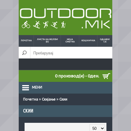
ЛИСТА НА ЖЕЛБИ
МОЈА
ОДЈАВИ
ПОЧЕТНА
КОШНИЧКА
(0)
СМЕТКА
СЕ
0 производ(и) - 0ден.
МЕНИ
»
»
Почетна
Скијање
Скии
СКИИ