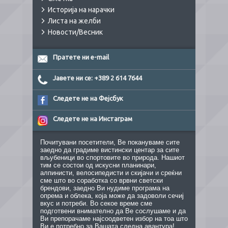
Историја на нарачки
Листа на желби
Новости/Весник
Пратете ни e-mail
Јавете ни се: +389 2 614 7644
Следете не на Фејсбук
Следете не на Инстаграм
Почитувани посетители, Ве покануваме сите
заедно да градиме вистински центар за сите
вљубеници во спортовите во природа. Нашиот
тим се состои од искусни планинари,
алпинисти, велосипедисти и скијачи и среќни
сме што во соработка со врвни светски
брендови, заедно Ви нудиме програма на
опрема и облека, која може да задоволи сечиј
вкус и потреби. Во секое време сме
подготвени внимателно да Ве сослушаме и да
Ви препорачаме најсоодветен избор на тоа што
Ви е потребно за Вашата следна авантура!