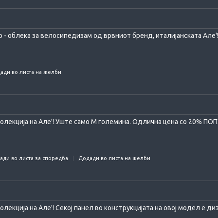
- облека за велосипедизам од врвниот бренд, италијанската Але'! 
ади во листа на желби
олекција на Але'! Уште само М големина. Одлична цена со 20% ПОП
ади во листа за споредба
Додади во листа на желби
лекција на Але'! Секој панел во конструкцијата на овој модел е диз