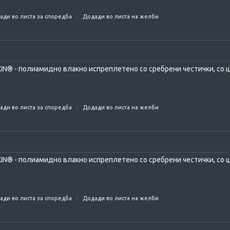
ади во листа за споредба
Додади во листа на желби
IN® - полиамидно влакно испреплетено со сребрени честички, со це
ади во листа за споредба
Додади во листа на желби
IN® - полиамидно влакно испреплетено со сребрени честички, со це
ади во листа за споредба
Додади во листа на желби