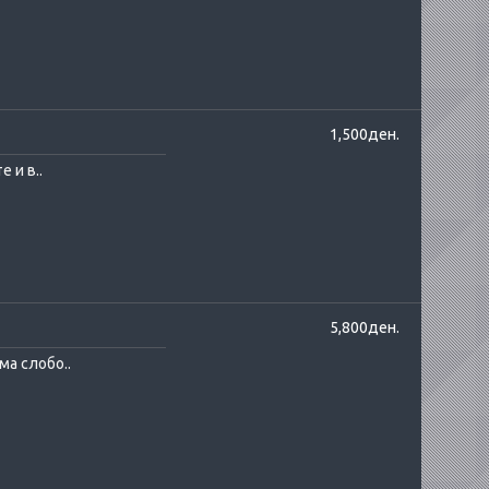
1,500ден.
 и в..
5,800ден.
ма слобо..