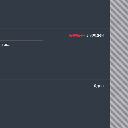
2,900ден.
3,400ден.
тик..
0ден.