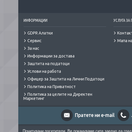
ИНФОРМАЦИИ
УСЛУГА ЗА
GDPR Алатки
Контак
Сервис
Мапа на
За нас
Информации за достава
Заштита на податоци
Услови на работа
Офицер за Заштита на Лични Податоци
Политика на Приватност
Политика за целите на Директен
Маркетинг
Пратете ни e-mail
Почитувани посетители, Ве покануваме сите заедно да град