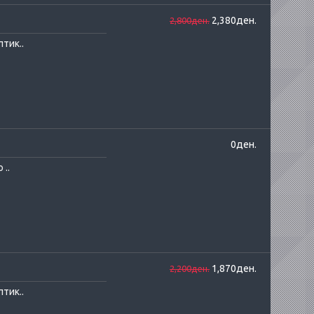
2,380ден.
2,800ден.
тик..
0ден.
..
1,870ден.
2,200ден.
тик..