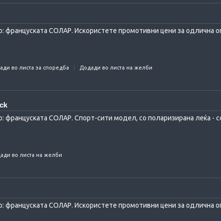
: француската СОЛАР. Искористете промотивни цени за одлична оп
ади во листа за споредба
Додади во листа на желби
ack
 француската СОЛАР. Спорт-сити модел, со поларизирана леќа - со 
ади во листа на желби
: француската СОЛАР. Искористете промотивни цени за одлична оп