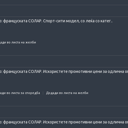
 француската СОЛАР. Спорт-сити модел, со леќа со катег..
ади во листа на желби
: француската СОЛАР. Искористете промотивни цени за одлична оп
ади во листа за споредба
Додади во листа на желби
: француската СОЛАР. Искористете промотивни цени за одлична оп