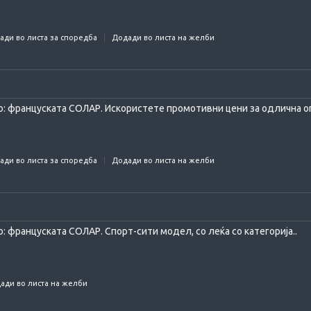
ади во листа за споредба
Додади во листа на желби
: француската СОЛАР. Искористете промотивни цени за одлична оп
ади во листа за споредба
Додади во листа на желби
 француската СОЛАР. Спорт-сити модел, со леќа со категорија..
ади во листа на желби