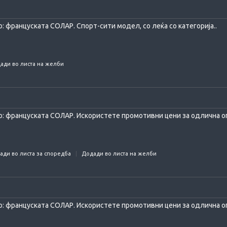
 француската СОЛАР. Спорт-сити модел, со леќа со категорија..
ади во листа на желби
: француската СОЛАР. Искористете промотивни цени за одлична оп
ади во листа за споредба
Додади во листа на желби
: француската СОЛАР. Искористете промотивни цени за одлична оп