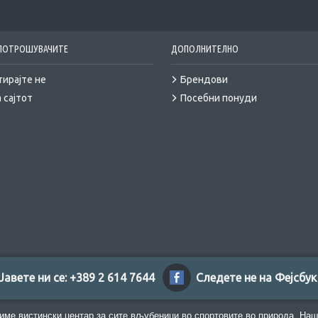
 ПОТРОШУВАЧИТЕ
ДОПОЛНИТЕЛНО
тирајте не
Брендови
 сајтот
Посебни понуди
Јавете ни се: +389 2 614 7644
Следете не на Фејсбук
име вистински центар за сите вљубеници во спортовите во природа. Наш