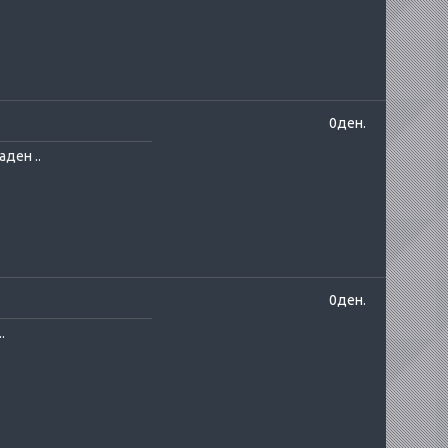
0ден.
ден ..
0ден.
.