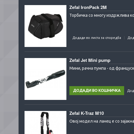
Zefal IronPack 2M
Торбичка со многу издржлива ко
Додади во листа за споредба
Дод
Zefal Jet Mini pump
Мини, рачна пумпа - од францус
Дод
Zefal K-Traz M10
Овој модел на ланец е со зајакн