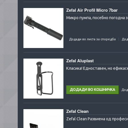
Zefal Air Profil Micro 7bar
Микро пумпа, посебно погодна з
Додади во листа за споредба
Дод
Zefal Aluplast
Класика! Едноставен, но ефикасе
Дод
Zefal Clean
Zefal Clean Развиена од професи