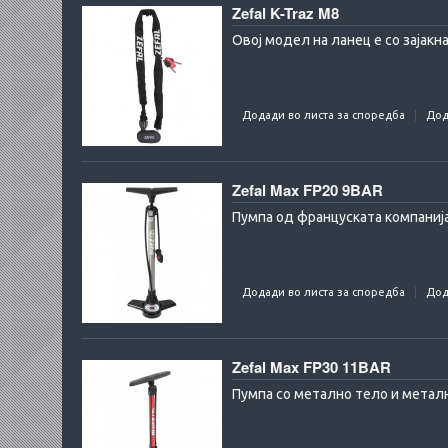
Zefal K-Traz M8
Овој модел на ланец е со зајакн
Додади во листа за споредба
Дод
Zefal Max FP20 9BAR
Пумпа од француската компанија
Додади во листа за споредба
Дод
Zefal Max FP30 11BAR
Пумпа со метално тело и металн