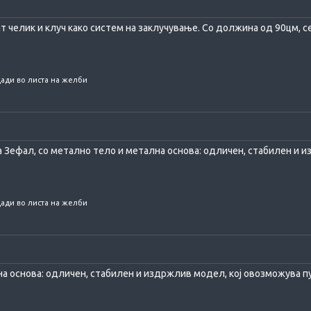
ат челик и клуч како систем на заклучување. Со должина од 90цм, се
ади во листа на желби
 Зефал, со метално тело и метална основа: одличен, стабилен и и
ади во листа на желби
а основа: одличен, стабилен и издржлив модел, кој овозможува п