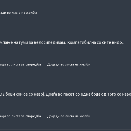
ади во листа на желби
пумпање на гуми за велосипедизам. Компатибилна со сите видо..
ади во листа за споредба
Додади во листа на желби
 боци кои се со навој. Доаѓа во пакет со една боца од 16гр со наво
ади во листа за споредба
Додади во листа на желби