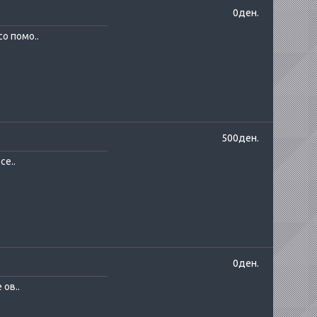
0ден.
о помо..
500ден.
се..
0ден.
 ов..