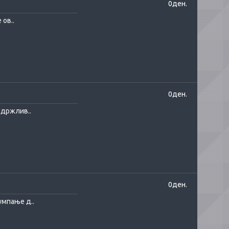
0ден.
 ов..
0ден.
здржлив..
0ден.
умпање д..