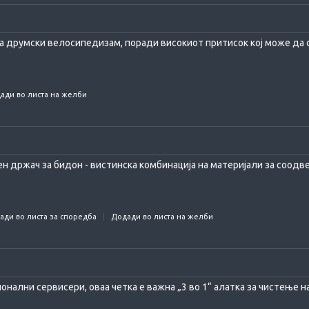
а друмски велосипедизам, поради високиот притисок кој може да с
ади во листа на желби
н држач за бидон - вистинска комбинација на материјали за соодве
ади во листа за споредба
Додади во листа на желби
онални сервисери, оваа четка е важна „3 во 1“ алатка за чистење на