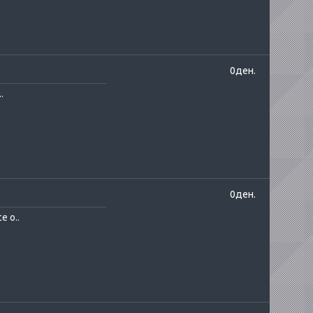
0ден.
.
0ден.
е о..