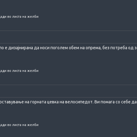
ади во листа на желби
о е дизајнирана да носи поголем обем на опрема, без потреба од за
ади во листа на желби
поставување на горната цевка на велосипедот. Ви помага со себе да.
ади во листа на желби