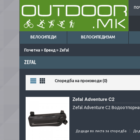
ПО
ВЕЛОСИПЕДИ
ВЕЛОСИПЕДИЗАМ
»
»
Почетна
Бренд
Zefal
ZEFAL
Листа
Табела
Споредба на производи (0)
Zefal Adventure C2
Zefal Adventure C2 Водоотпорна 
Додади во листа за споредба
Дод