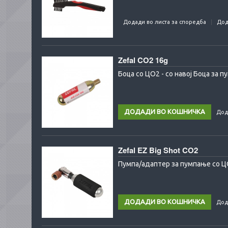
Додади во листа за споредба
Дод
Zefal CO2 16g
Боца со ЦО2 - со навој Боца за 
Дод
Zefal EZ Big Shot CO2
Пумпа/адаптер за пумпање со ЦО2
Дод