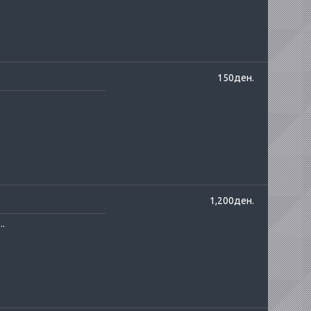
150ден.
1,200ден.
..