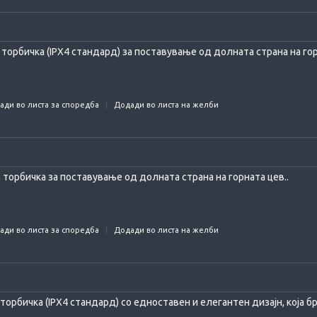
торбичка (IPX4 стандард) за поставување од долната страна на гор
ади во листа за споредба
Додади во листа на желби
 торбичка за поставување од долната страна на горната цев..
ади во листа за споредба
Додади во листа на желби
торбичка (IPX4 стандард) со едноставен и елегантен дизајн, која бр