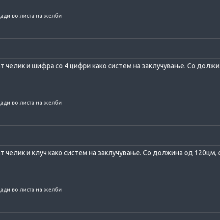
ади во листа на желби
ат челик и шифра со 4 цифри како систем на заклучување. Со должи.
ади во листа на желби
ат челик и клуч како систем на заклучување. Со должина од 120цм, с
ади во листа на желби