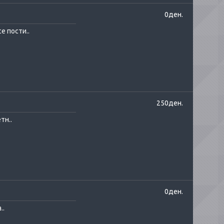
0ден.
е пости..
250ден.
тн..
0ден.
..