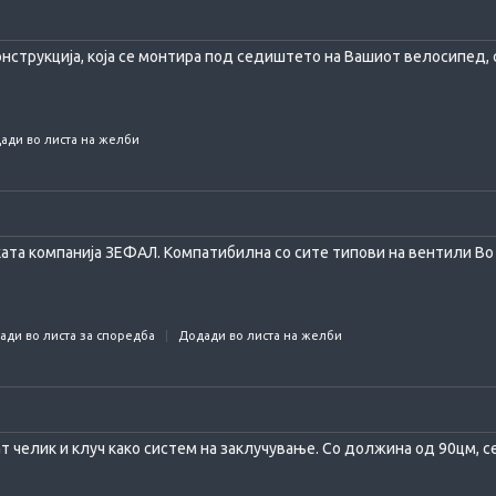
нструкција, која се монтира под седиштето на Вашиот велосипед, с
ади во листа на желби
ката компанија ЗЕФАЛ. Компатибилна со сите типови на вентили Во 
ади во листа за споредба
Додади во листа на желби
ат челик и клуч како систем на заклучување. Со должина од 90цм, се