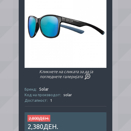
Кликнете на сликата за да ја
погледнете галеријата
Solar
Бренд:
Код на производот:
solar
Достапност:
1
2,800ДЕН.
2,380ДЕН.