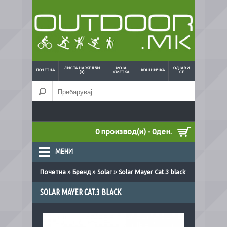
ЛИСТА НА ЖЕЛБИ
МОЈА
ОДЈАВИ
ПОЧЕТНА
КОШНИЧКА
(0)
СМЕТКА
СЕ
0 производ(и) - 0ден.
МЕНИ
»
»
»
Почетна
Бренд
Solar
Solar Mayer Cat.3 black
SOLAR MAYER CAT.3 BLACK