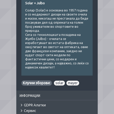
Solar + Julbo
Солар (Solar) е основана во 1957 година
и со модерниот дизајн на своите очила
и маски, никогаш не престанала да биде
посакуван дел од опремата на голем
број уживатели во спортовите во
природа.
Сега со технолошката позадина на
Жулбо (Julbo) - очилата се
изработуваат во истата фабрика на
овој гигант во светот на оптикатa, овие
две француски компании, заедно ни
нудат спорт-сити модели по
фантастични цени, со модерен и
динамичен дизајн, а најважно, со леќи со
највисок квалитет!
Клучни зборови:
solar
,
mayer
ИНФОРМАЦИИ
GDPR Алатки
Сервис