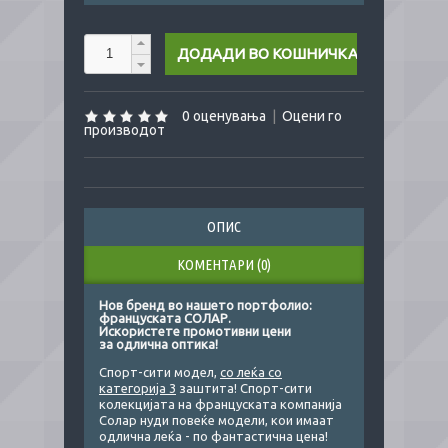
0 оценувања
|
Оцени го
производот
ОПИС
КОМЕНТАРИ (0)
Нов бренд во нашето портфолио:
француската СОЛАР.
Искористете промотивни цени
за одлична оптика!
Спорт-сити модел,
со леќа со
категорија 3
заштита! Спорт-сити
колекцијата на француската компанија
Солар нуди повеќе модели, кои имаат
одлична леќа - по фантастична цена!