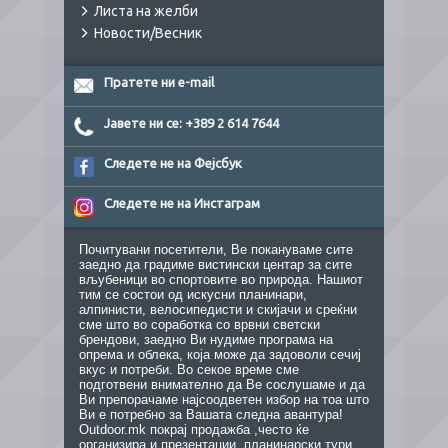
Листа на желби
Новости/Весник
Пратете ни e-mail
Јавете ни се: +389 2 614 7644
Следете не на Фејсбук
Следете не на Инстаграм
Почитувани посетители, Ве покануваме сите
заедно да градиме вистински центар за сите
вљубеници во спортовите во природа. Нашиот
тим се состои од искусни планинари,
алпинисти, велосипедисти и скијачи и среќни
сме што во соработка со врвни светски
брендови, заедно Ви нудиме програма на
опрема и облека, која може да задоволи сечиј
вкус и потреби. Во секое време сме
подготвени внимателно да Ве сослушаме и да
Ви препорачаме најсоодветен избор на тоа што
Ви е потребно за Вашата следна авантура!
Outdoor.mk покрај продажба ,често ќе
организира и презентации, планинарски тури,