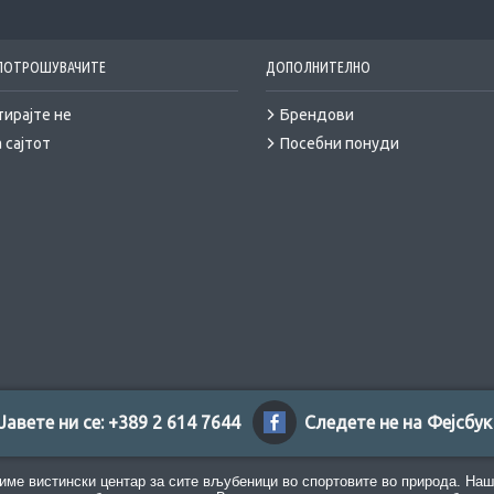
 ПОТРОШУВАЧИТЕ
ДОПОЛНИТЕЛНО
тирајте не
Брендови
 сајтот
Посебни понуди
Јавете ни се: +389 2 614 7644
Следете не на Фејсбук
име вистински центар за сите вљубеници во спортовите во природа. Наш