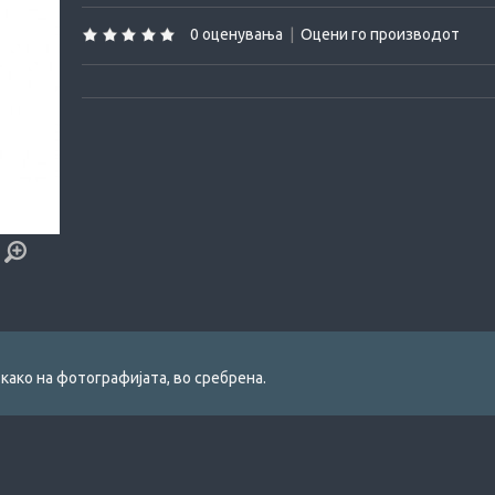
0 оценувања
|
Оцени го производот
 како на фотографијата, во сребрена.