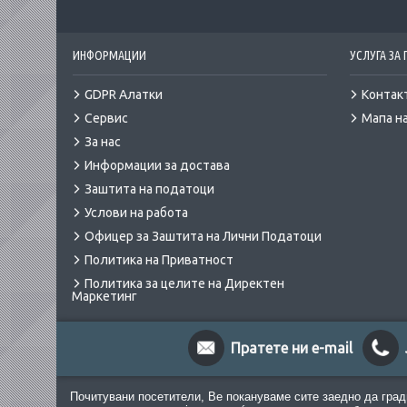
ИНФОРМАЦИИ
УСЛУГА ЗА
GDPR Алатки
Контак
Сервис
Мапа на
За нас
Информации за достава
Заштита на податоци
Услови на работа
Офицер за Заштита на Лични Податоци
Политика на Приватност
Политика за целите на Директен
Маркетинг
Пратете ни e-mail
Почитувани посетители, Ве покануваме сите заедно да град