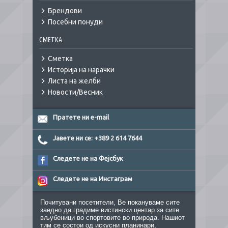
Брендови
Посебни понуди
СМЕТКА
Сметка
Историја на нарачки
Листа на желби
Новости/Весник
Пратете ни e-mail
Јавете ни се: +389 2 614 7644
Следете не на Фејсбук
Следете не на Инстаграм
Почитувани посетители, Ве покануваме сите
заедно да градиме вистински центар за сите
вљубеници во спортовите во природа. Нашиот
тим се состои од искусни планинари,