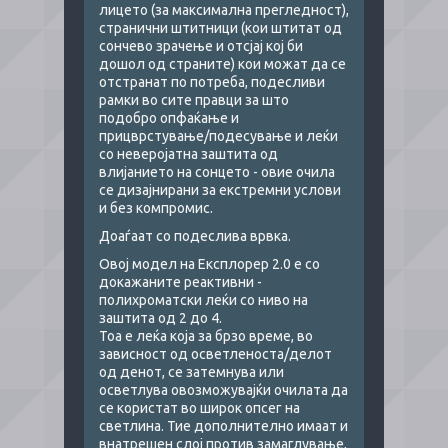
лицето (за максимална прегледност),
странични штитници (кои штитат од
сончево зрачење и отсјај кој би
дошол од страните) кои можат да се
отстранат по потреба, подесливи
рамки во сите правци за што
подобро опфаќање и
прицврстување/подесување и леќи
со неверојатна заштита од
влијанието на сонцето - овие очила
се дизајнирани за екстремни услови
и без компромис.
Доаѓаат со подеслива врвка.
Овој модел на Експлорер 2.0 е со
докажаните реактивни -
полихроматски леќи со ниво на
заштита од 2 до 4.
Тоа е леќа која за брзо време, во
зависност од осветленоста/делот
од денот, се затемнува или
осветлува овозможувајќи очилата да
се користат во широк опсег на
светлина. Тие дополнително имаат и
внатрешен слој против замаглување,