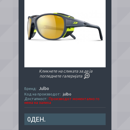
Кликнете на сликата за да ја
погледнете галеријата
Julbo
Бренд:
Код на производот:
julbo
Достапност:
Производот моментално го
нема на залиха
0ДЕН.