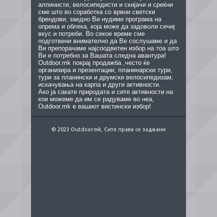
алпинисти, велосипедисти и скијачи и среќни
сме што во соработка со врвни светски
брендови, заедно Ви нудиме програма на
опрема и облека, која може да задоволи сечиј
вкус и потреби. Во секое време сме
подготвени внимателно да Ве сослушаме и да
Ви препорачаме најсоодветен избор на тоа што
Ви е потребно за Вашата следна авантура!
Outdoor.mk покрај продажба ,често ќе
организира и презентации, планинарски тури,
тури за планински и друмски велосипедизам,
искачувања на карпа и други активности.
Ако ја сакате природата и сите активности на
кои можеме да им се радуваме во неа,
Outdoor.mk е вашиот вистински избор!
© 2023 Outdoor.mk, Сите права се заджани