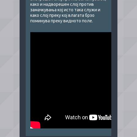
како и надворешен слој против
замачкувања кој исто така служи и
како слој преку кој влагата брзо
поминува преку видното поле.