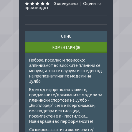
0 оценувања
|
Оцени го
производот
ОПИС
КОМЕНТАРИ (0)
Побрзо, посилно и повисоко:
алпинизмот во високите планини се
менува, а тоа се случува и со еден од
најпрепознатливите модели на
Јулбо.
Еден од најпрепознатливите,
продаваните/докажаните модели за
планински спортови на Јулбо -
„Експлорер“ сега е поергономски,
има подобра вентилација,
покомпактен е и - постилски...
Нови врвови во перформансите!
Со широка заштита околи очите/