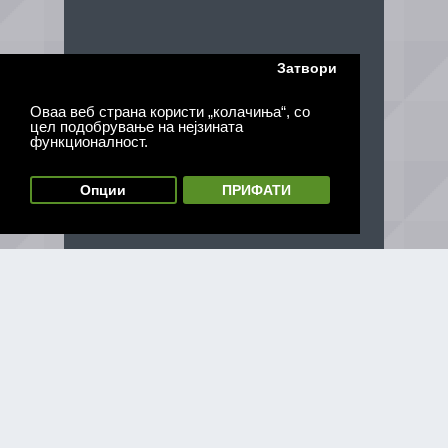
Затвори
Оваа веб страна користи „колачиња“, со
цел подобрување на нејзината
функционалност.
Опции
ПРИФАТИ