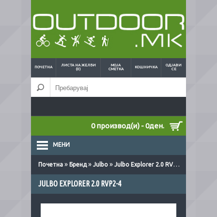
ЛИСТА НА ЖЕЛБИ
МОЈА
ОДЈАВИ
ПОЧЕТНА
КОШНИЧКА
(0)
СМЕТКА
СЕ
0 производ(и) - 0ден.
МЕНИ
»
»
»
Почетна
Бренд
Julbo
Julbo Explorer 2.0 RVP2-4
JULBO EXPLORER 2.0 RVP2-4