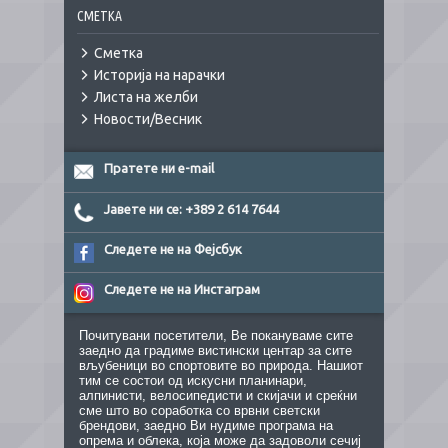
СМЕТКА
Сметка
Историја на нарачки
Листа на желби
Новости/Весник
Пратете ни e-mail
Јавете ни се: +389 2 614 7644
Следете не на Фејсбук
Следете не на Инстаграм
Почитувани посетители, Ве покануваме сите
заедно да градиме вистински центар за сите
вљубеници во спортовите во природа. Нашиот
тим се состои од искусни планинари,
алпинисти, велосипедисти и скијачи и среќни
сме што во соработка со врвни светски
брендови, заедно Ви нудиме програма на
опрема и облека, која може да задоволи сечиј