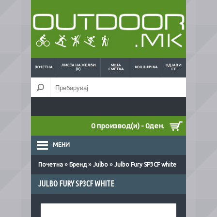
ЛИСТА НА ЖЕЛБИ
МОЈА
ОДЈАВИ
ПОЧЕТНА
КОШНИЧКА
(0)
СМЕТКА
СЕ
0 производ(и) - 0ден.
МЕНИ
»
»
»
Почетна
Бренд
Julbo
Julbo Fury SP3CF white
JULBO FURY SP3CF WHITE