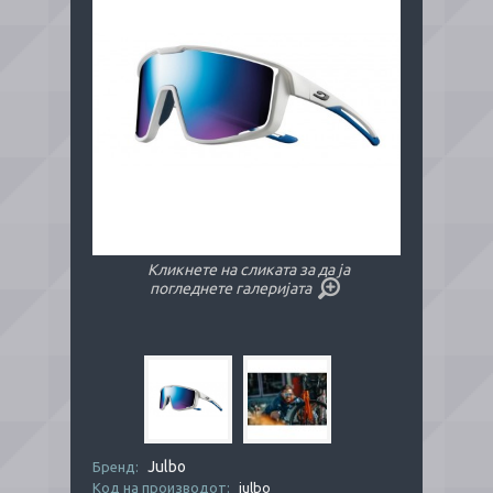
Кликнете на сликата за да ја
погледнете галеријата
Julbo
Бренд:
Код на производот:
julbo