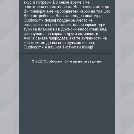
вкус и потреби. Во секое време сме
подготвени внимателно да Ве сослушаме и да
Ви препорачаме најсоодветен избор на тоа што
Ви е потребно за Вашата следна авантура!
Outdoor.mk покрај продажба ,често ќе
организира и презентации, планинарски тури,
тури за планински и друмски велосипедизам,
искачувања на карпа и други активности.
Ако ја сакате природата и сите активности на
кои можеме да им се радуваме во неа,
Outdoor.mk е вашиот вистински избор!
© 2023 Outdoor.mk, Сите права се заджани