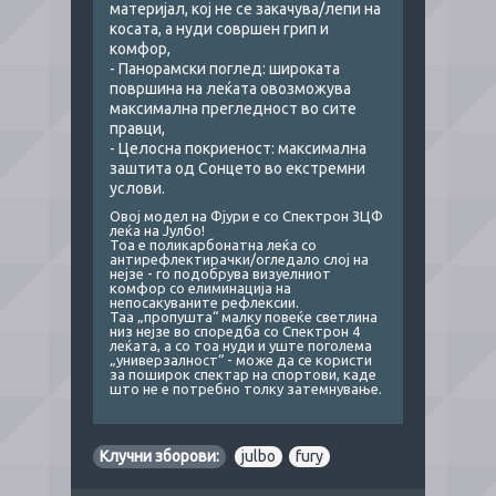
материјал, кој не се закачува/лепи на
косата, а нуди совршен грип и
комфор,
- Панорамски поглед: широката
површина на леќата овозможува
максимална прегледност во сите
правци,
- Целосна покриеност: максимална
заштита од Сонцето во екстремни
услови.
Овој модел на Фјури е со Спектрон 3ЦФ
леќа на Јулбо!
Тоа е поликарбонатна леќа со
антирефлектирачки/огледало слој на
нејзе - го подобрува визуелниот
комфор со елиминација на
непосакуваните рефлексии.
Таа „пропушта“ малку повеќе светлина
низ нејзе во споредба со Спектрон 4
леќата, а со тоа нуди и уште поголема
„универзалност“ - може да се користи
за поширок спектар на спортови, каде
што не е потребно толку затемнување.
Клучни зборови:
julbo
,
fury