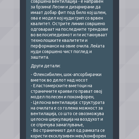
совршена вентилација - е направен
за брзина! Лесни и дизајнирани да
имаат добар фит под било кој шлем,
ова е модел кој нуди грип со врвен
квалитет. Острите линии совршено
одговараат на последните трендови
во велосипедизмот и ги истакнуваат
технолошките квалитети и
перформанси на овие очила. Леќата
нуди совршено чист поглед и
заштита.
Други детали:
- Флексибилен, шок-апсорбирачки
вметок во делот над носот
- Еластомерските вметоци на
страничните краеви го прават овој
модел полесен и покомфорен,
- Целосна вентилација: структурата
на очилата е со голема можност за
вентилација, со што се овозможува
целосна циркулација на воздухот и
се спречува замаглување,
- Во страничниот дел од рамката се
користи ексклузивен мек/комфорен