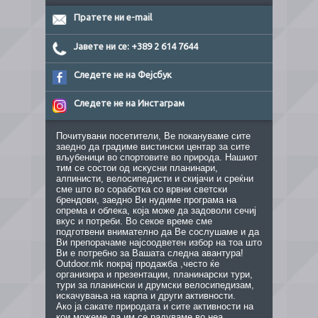
Пратете ни e-mail
Јавете ни се: +389 2 614 7644
Следете не на Фејсбук
Следете не на Инстаграм
Почитувани посетители, Ве покануваме сите
заедно да градиме вистински центар за сите
вљубеници во спортовите во природа. Нашиот
тим се состои од искусни планинари,
алпинисти, велосипедисти и скијачи и среќни
сме што во соработка со врвни светски
брендови, заедно Ви нудиме програма на
опрема и облека, која може да задоволи сечиј
вкус и потреби. Во секое време сме
подготвени внимателно да Ве сослушаме и да
Ви препорачаме најсоодветен избор на тоа што
Ви е потребно за Вашата следна авантура!
Outdoor.mk покрај продажба ,често ќе
организира и презентации, планинарски тури,
тури за планински и друмски велосипедизам,
искачувања на карпа и други активности.
Ако ја сакате природата и сите активности на
кои можеме да им се радуваме во неа,