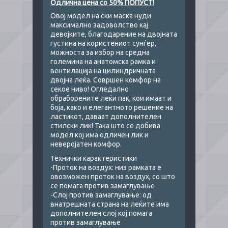
Одлична цена со 50% ПОПУСТ!
Овој модел на ски маска нуди
максимално задоволство кај
девојките, благодарение на двојната
густина на користениот сунѓер,
можноста за избор на средна
големина на анатомска рамка и
вентилација на цилиндричната
двојна леќа. Совршен комфор на
секое ниво! Огледално
обраборените леќи пак, кои имаат и
боја, како и елегантното решение на
ластикот, даваат дополнителен
стилски лик! Така што се добива
модел кој има одличен лик и
неверојатен комфор.
Технички карактеристики
-Проток на воздух: низ рамката е
овозможен проток на воздух, со што
се помага против замаглување
-Слој против замаглување: од
внатрешната страна на леќите има
дополнителен слој кој помага
против замаглување