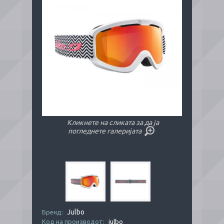
Кликнете на сликата за да ја
погледнете галеријата
Julbo
Бренд:
Код на производот:
julbo