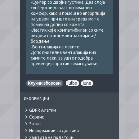
-Сунѓер со двојна густина: Два слоја
сунѓер кои даваат оптимален
комфор, како и помош во апсорпција
на удари, при што внатрешниот е
помек на допир со кожата
-Ластик кој е компатибилен со сите
видови на шлемови за скијање/
бордање
-Вентилација на леќите:
Дополнителна вентилација низ
самите леќи, за уште подобра
превенција против замаглување.
Клучни зборови:
julbo
,
june
ИНФОРМАЦИИ
GDPR Алатки
Сервис
За нас
Информации за достава
Заштита на податоци