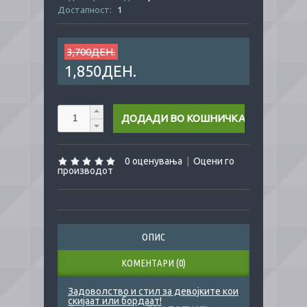
Достапност:
1
3,700ДЕН.
1,850ДЕН.
0 оценувања
|
Оцени го
производот
ОПИС
КОМЕНТАРИ (0)
Задоволство и стил за девојките кои
скијаат или бордаат!