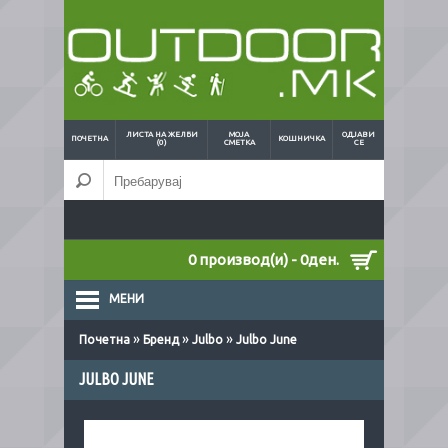
ЛИСТА НА ЖЕЛБИ
МОЈА
ОДЈАВИ
ПОЧЕТНА
КОШНИЧКА
(0)
СМЕТКА
СЕ
0 производ(и) - 0ден.
МЕНИ
»
»
»
Почетна
Бренд
Julbo
Julbo June
JULBO JUNE