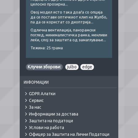
целосно проѕирна...
Овој модел исто така доаѓа со опција
да се постави оптичкиот клип на Жулбо,
па да се користат со диоптрија...
Одлична вентилација, панорамски
поглед, минималистичка рамка, менливи
леќи, слој за заштита од замаглување...
Тежина: 25 грама
Клучни зборови:
julbo
,
edge
ИНФОРМАЦИИ
GDPR Алатки
Сервис
За нас
Информации за достава
Заштита на податоци
Услови на работа
Офицер за Заштита на Лични Податоци