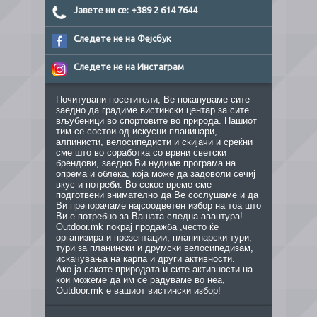
Јавете ни се: +389 2 614 7644
Следете не на Фејсбук
Следете не на Инстаграм
Почитувани посетители, Ве покануваме сите
заедно да градиме вистински центар за сите
вљубеници во спортовите во природа. Нашиот
тим се состои од искусни планинари,
алпинисти, велосипедисти и скијачи и среќни
сме што во соработка со врвни светски
брендови, заедно Ви нудиме програма на
опрема и облека, која може да задоволи сечиј
вкус и потреби. Во секое време сме
подготвени внимателно да Ве сослушаме и да
Ви препорачаме најсоодветен избор на тоа што
Ви е потребно за Вашата следна авантура!
Outdoor.mk покрај продажба ,често ќе
организира и презентации, планинарски тури,
тури за планински и друмски велосипедизам,
искачувања на карпа и други активности.
Ако ја сакате природата и сите активности на
кои можеме да им се радуваме во неа,
Outdoor.mk е вашиот вистински избор!