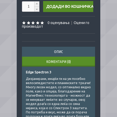
0 оценувања
|
Оцени го
производот
ОПИС
КОМЕНТАРИ (0)
Edge Spectron 3
Дизјанирани, имајќи ги на ум посебно
велосипедистите и планинските тркачи!
Многу лесен модел, со оптимално видно
поле, како и опција, благодарение на
МагнеФикс технологијата - можност да
се менуваат леќите: во случајов, овој
модел доаѓа со една леќа со сина
нијанса, која е со Спектрон 3 заштита.
По потреба и вкус, може да се порача
подоцна и друга леќа во друга боја или