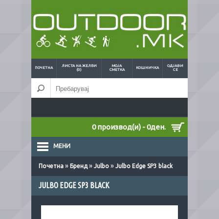
ЛИСТА НА ЖЕЛБИ
МОЈА
ОДЈАВИ
ПОЧЕТНА
КОШНИЧКА
(0)
СМЕТКА
СЕ
0 производ(и) - 0ден.
МЕНИ
»
»
»
Почетна
Бренд
Julbo
Julbo Edge SP3 black
JULBO EDGE SP3 BLACK