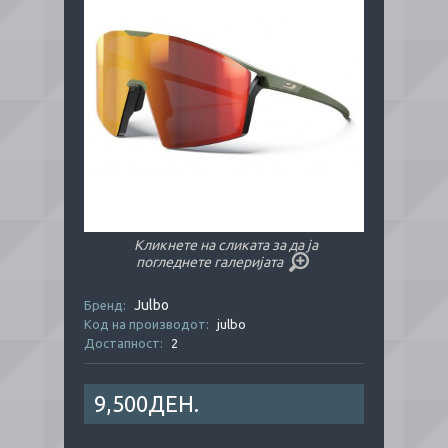
Кликнете на сликата за да ја
погледнете галеријата
Julbo
Бренд:
Код на производот:
julbo
Достапност:
2
9,500ДЕН.