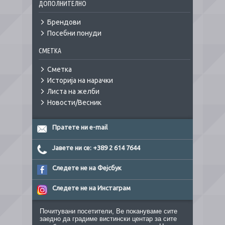
ДОПОЛНИТЕЛНО
Брендови
Посебни понуди
СМЕТКА
Сметка
Историја на нарачки
Листа на желби
Новости/Весник
Пратете ни e-mail
Јавете ни се: +389 2 614 7644
Следете не на Фејсбук
Следете не на Инстаграм
Почитувани посетители, Ве покануваме сите
заедно да градиме вистински центар за сите