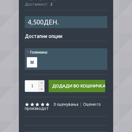
Достапност:
2
4,500ДЕН.
Достапни опции
*
Големина:
M
0 оценувања
|
Оцени го
производот