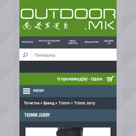
ЛИСТА НА ЖЕЛБИ
МОЈА
ОДЈАВИ
ПОЧЕТНА
КОШНИЧКА
(0)
СМЕТКА
СЕ
0 производ(и) - 0ден.
МЕНИ
»
»
»
Почетна
Бренд
Trimm
Trimm Jurry
TRIMM JURRY