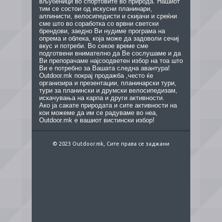
вљубеници во спортовите во природа. Нашиот
тим се состои од искусни планинари,
алпинисти, велосипедисти и скијачи и среќни
сме што во соработка со врвни светски
брендови, заедно Ви нудиме програма на
опрема и облека, која може да задоволи сечиј
вкус и потреби. Во секое време сме
подготвени внимателно да Ве сослушаме и да
Ви препорачаме најсоодветен избор на тоа што
Ви е потребно за Вашата следна авантура!
Outdoor.mk покрај продажба ,често ќе
организира и презентации, планинарски тури,
тури за планински и друмски велосипедизам,
искачувања на карпа и други активности.
Ако ја сакате природата и сите активности на
кои можеме да им се радуваме во неа,
Outdoor.mk е вашиот вистински избор!
© 2023 Outdoor.mk, Сите права се заджани