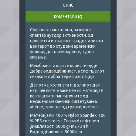
ОПИС
КОМЕНТАРИ (0)
Софтшел панталони, за широк
спектар аутдор активности, од
прошетки во паркот, градот или ски
центарот во студени временски
услови, до планинарење, турно
скијање...
Мембраната која се користи нуди
добра водоодбивност, а софтшелот
секако и добра термо изолација.
Делот кај колената и долниот дел
над чевлите е засилен со материјал
кој ги штити панталоните од
несакани механички оштетувања,
абење, триење од гранки, камења...
Материјали: 100 % Nylon Spandex, 100
% PES софтшел, Triguard софтшел
Дишливост: 5000 g/ m2 / 24 h
Водоодбивност: 8000 mm