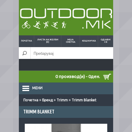
ЛИСТА НА ЖЕЛБИ
МОЈА
ОДЈАВИ
ПОЧЕТНА
КОШНИЧКА
(0)
СМЕТКА
СЕ
0 производ(и) - 0ден.
МЕНИ
»
»
»
Почетна
Бренд
Trimm
Trimm Blanket
TRIMM BLANKET