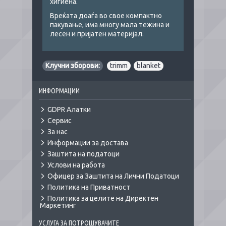
хигиена.
Вреќата доаѓа во свое компактно
пакување, има многу мала тежина и
лесен и пријатен материјал.
Клучни зборови:
trimm
,
blanket
ИНФОРМАЦИИ
GDPR Алатки
Сервис
За нас
Информации за достава
Заштита на податоци
Услови на работа
Офицер за Заштита на Лични Податоци
Политика на Приватност
Политика за целите на Директен
Маркетинг
УСЛУГА ЗА ПОТРОШУВАЧИТЕ