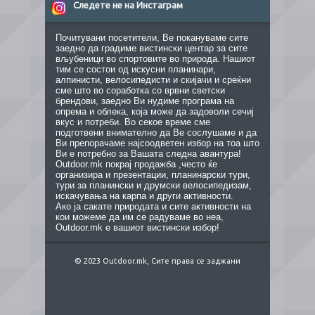
Следете не на Инстаграм
Почитувани посетители, Ве покануваме сите
заедно да градиме вистински центар за сите
вљубеници во спортовите во природа. Нашиот
тим се состои од искусни планинари,
алпинисти, велосипедисти и скијачи и среќни
сме што во соработка со врвни светски
брендови, заедно Ви нудиме програма на
опрема и облека, која може да задоволи сечиј
вкус и потреби. Во секое време сме
подготвени внимателно да Ве сослушаме и да
Ви препорачаме најсоодветен избор на тоа што
Ви е потребно за Вашата следна авантура!
Outdoor.mk покрај продажба ,често ќе
организира и презентации, планинарски тури,
тури за планински и друмски велосипедизам,
искачувања на карпа и други активности.
Ако ја сакате природата и сите активности на
кои можеме да им се радуваме во неа,
Outdoor.mk е вашиот вистински избор!
© 2023 Outdoor.mk, Сите права се заджани