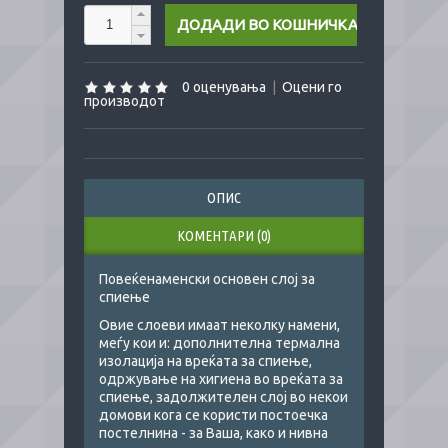
0 оценувања
|
Оцени го
производот
ОПИС
КОМЕНТАРИ (0)
Повеќенаменски основен слој за
спиење
Овие слоеви имаат неколку намени,
меѓу кои и: дополнителна термална
изолација на вреќата за спиење,
одржување на хигиена во вреќата за
спиење, задолжителен слој во некои
домови кога се користи постоечка
постелнина - за Ваша, како и нивна