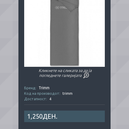
Кликнете на сликата за да ја
погледнете галеријата
Trimm
Бренд:
Код на производот:
trimm
Достапност:
4
1,250ДЕН.