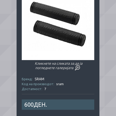
Кликнете на сликата за да ја
погледнете галеријата
SRAM
Бренд:
Код на производот:
sram
Достапност:
7
600ДЕН.