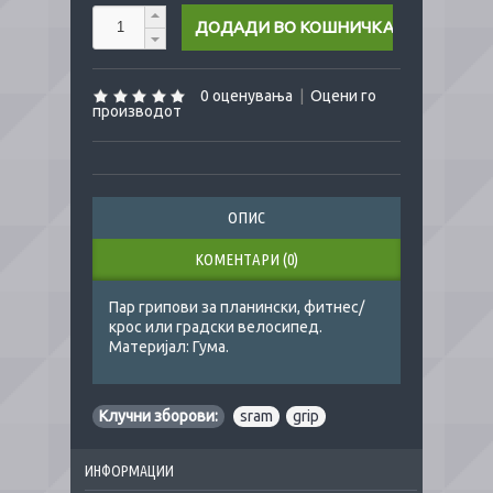
0 оценувања
|
Оцени го
производот
ОПИС
КОМЕНТАРИ (0)
Пар грипови за планински, фитнес/
крос или градски велосипед.
Материјал: Гума.
Клучни зборови:
sram
,
grip
ИНФОРМАЦИИ