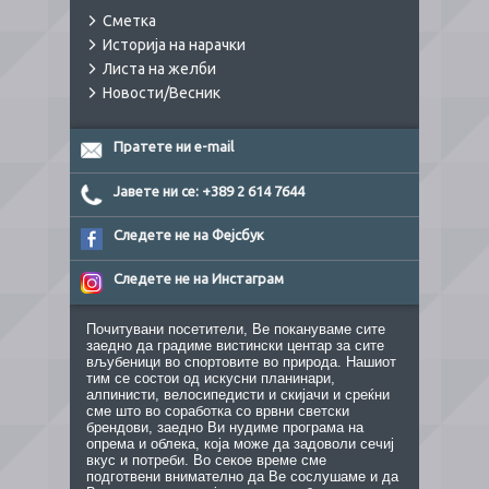
Сметка
Историја на нарачки
Листа на желби
Новости/Весник
Пратете ни e-mail
Јавете ни се: +389 2 614 7644
Следете не на Фејсбук
Следете не на Инстаграм
Почитувани посетители, Ве покануваме сите
заедно да градиме вистински центар за сите
вљубеници во спортовите во природа. Нашиот
тим се состои од искусни планинари,
алпинисти, велосипедисти и скијачи и среќни
сме што во соработка со врвни светски
брендови, заедно Ви нудиме програма на
опрема и облека, која може да задоволи сечиј
вкус и потреби. Во секое време сме
подготвени внимателно да Ве сослушаме и да