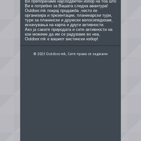
Ви препорачаме најсоодветен избор на тоа што
Ви е потребно за Вашата следна авантура!
Outdoor.mk покрај продажба ,често ќе
организира и презентации, планинарски тури,
тури за планински и друмски велосипедизам,
искачувања на карпа и други активности.
Ако ја сакате природата и сите активности на
кои можеме да им се радуваме во неа,
Outdoor.mk е вашиот вистински избор!
© 2023 Outdoor.mk, Сите права се заджани