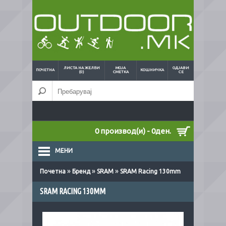
ЛИСТА НА ЖЕЛБИ
МОЈА
ОДЈАВИ
ПОЧЕТНА
КОШНИЧКА
(0)
СМЕТКА
СЕ
0 производ(и) - 0ден.
МЕНИ
»
»
»
Почетна
Бренд
SRAM
SRAM Racing 130mm
SRAM RACING 130MM