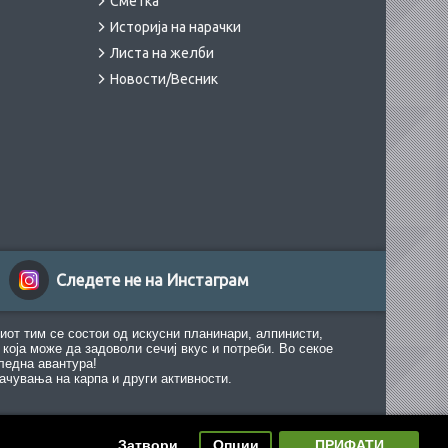
Сметка
Историја на нарачки
Листа на желби
Новости/Весник
Следете не на Инстаграм
иот тим се состои од искусни планинари, алпинисти,
која може да задоволи сечиј вкус и потреби. Во секое
ледна авантура!
ачувања на карпа и други активности.
Затвори
Опции
ПРИФАТИ