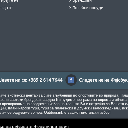
тирајте не
Брендови
 сајтот
Посебни понуди
Јавете ни се: +389 2 614 7644
Следете не на Фејсбук
име вистински центар за сите вљубеници во спортовите во природа. Наш
врвни светски брендови, заедно Ви нудиме програма на опрема и облека, 
 препорачаме најсоодветен избор на тоа што Ви е потребно за Вашата с
ации, планинарски тури, тури за планински и друмски велосипедизам, иск
а им се радуваме во неа, Outdoor.mk е вашиот вистински избор!
ње на нејзината функционалност.
© 2023 Outdoor.mk, Сите права се заджани