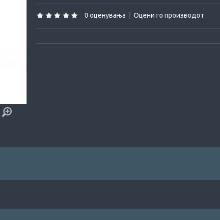
0 оценувања
|
Оцени го производот