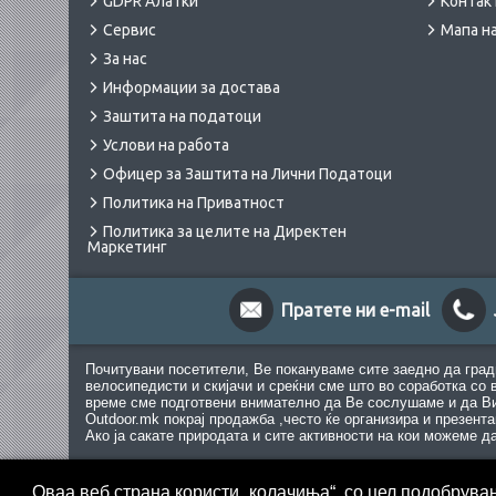
GDPR Алатки
Контак
Сервис
Мапа на
За нас
Информации за достава
Заштита на податоци
Услови на работа
Офицер за Заштита на Лични Податоци
Политика на Приватност
Политика за целите на Директен
Маркетинг
Пратете ни e-mail
Почитувани посетители, Ве покануваме сите заедно да град
велосипедисти и скијачи и среќни сме што во соработка со 
време сме подготвени внимателно да Ве сослушаме и да Ви
Outdoor.mk покрај продажба ,често ќе организира и презент
Ако ја сакате природата и сите активности на кои можеме д
Оваа веб страна користи „колачиња“, со цел подобрува