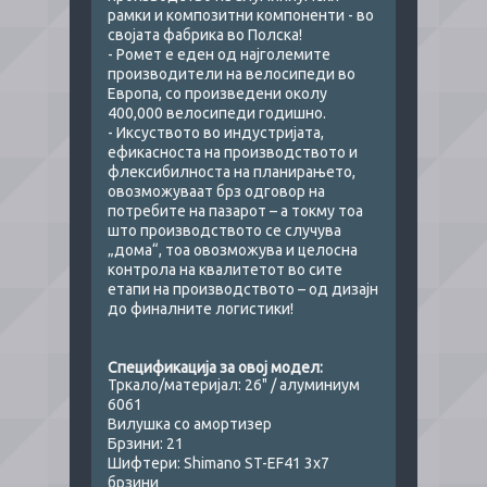
рамки и композитни компоненти - во
својата фабрика во Полска!
- Ромет е еден од најголемите
производители на велосипеди во
Европа, со произведени околу
400,000 велосипеди годишно.
- Иксуството во индустријата,
ефикасноста на производството и
флексибилноста на планирањето,
овозможуваат брз одговор на
потребите на пазарот – а токму тоа
што производството се случува
„дома“, тоа овозможува и целосна
контрола на квалитетот во сите
етапи на производството – од дизајн
до финалните логистики!
Спецификација за овој модел:​
Тркало/материјал: 26" / алуминиум
6061
Вилушка со амортизер
Брзини: 21
Шифтери: Shimano ST-EF41 3х7
брзини