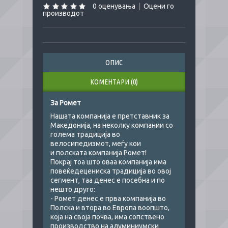
0 оценувања
|
Оцени го
производот
ОПИС
КОМЕНТАРИ (0)
За Ромет
Нашата компанија е претставник за
Македонија, на неколку компании со
голема традиција во
велосипедизмот, меѓу кои
и полската компанија Ромет!
Покрај тоа што оваа компанија има
повеќедецениска традиција во овој
сегмент, таа денес е посебна и по
нешто друго:
- Ромет денес е прва компанија во
Полска и втора во Европа воопшто,
која на своја почва, има сопствено
производство на алуминиумски