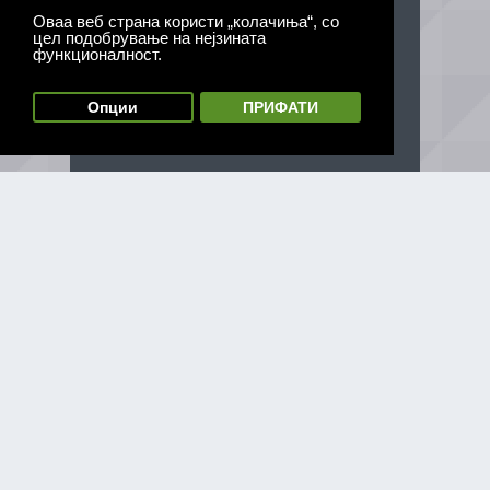
Оваа веб страна користи „колачиња“, со
цел подобрување на нејзината
функционалност.
Опции
ПРИФАТИ