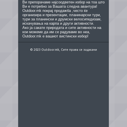
Ви препорачаме најсоодветен избор на тоа што
Ви е потребно за Вашата следна авантура!
Outdoor.mk покрај продажба ,често ќе
организира и презентации, планинарски тури,
тури за планински и друмски велосипедизам,
искачувања на карпа и други активности.
Ако ја сакате природата и сите активности на
кои можеме да им се радуваме во неа,
Outdoor.mk е вашиот вистински избор!
© 2023 Outdoor.mk, Сите права се заджани