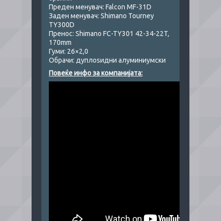
Преден менувач: Falcon MF-31D
Заден менувач: Shimano Tourney
TY300D
Пренос: Shimano FC-TY301 42-34-22T,
170mm
Гуми: 26×2,0
Обрачи: дуплоѕидни алуминиумски
Повеќе инфо за компанијата: