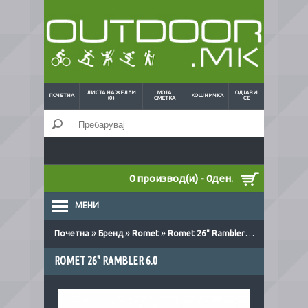
ЛИСТА НА ЖЕЛБИ
МОЈА
ОДЈАВИ
ПОЧЕТНА
КОШНИЧКА
(0)
СМЕТКА
СЕ
0 производ(и) - 0ден.
МЕНИ
»
»
»
Почетна
Бренд
Romet
Romet 26" Rambler 6.0
ROMET 26" RAMBLER 6.0