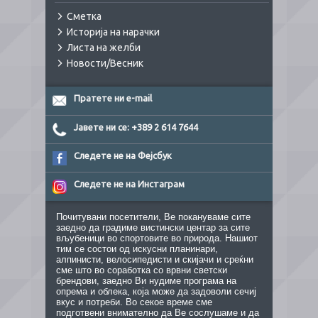
Сметка
Историја на нарачки
Листа на желби
Новости/Весник
Пратете ни e-mail
Јавете ни се: +389 2 614 7644
Следете не на Фејсбук
Следете не на Инстаграм
Почитувани посетители, Ве покануваме сите
заедно да градиме вистински центар за сите
вљубеници во спортовите во природа. Нашиот
тим се состои од искусни планинари,
алпинисти, велосипедисти и скијачи и среќни
сме што во соработка со врвни светски
брендови, заедно Ви нудиме програма на
опрема и облека, која може да задоволи сечиј
вкус и потреби. Во секое време сме
подготвени внимателно да Ве сослушаме и да