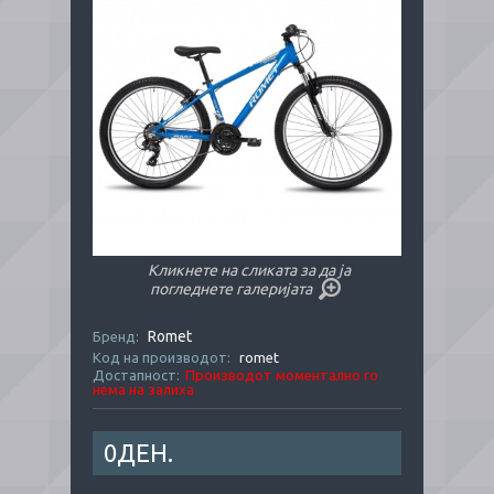
Кликнете на сликата за да ја
погледнете галеријата
Romet
Бренд:
Код на производот:
romet
Достапност:
Производот моментално го
нема на залиха
0ДЕН.