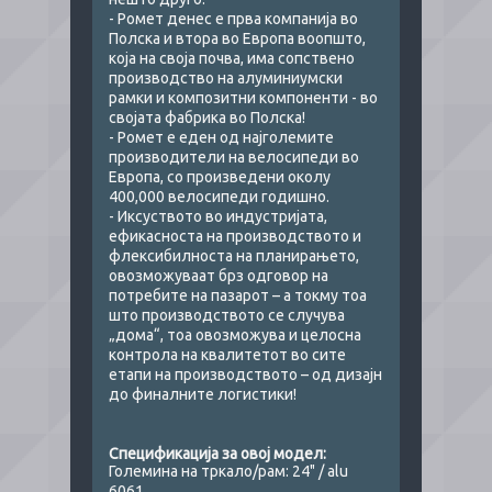
- Ромет денес е прва компанија во
Полска и втора во Европа воопшто,
која на своја почва, има сопствено
производство на алуминиумски
рамки и композитни компоненти - во
својата фабрика во Полска!
- Ромет е еден од најголемите
производители на велосипеди во
Европа, со произведени околу
400,000 велосипеди годишно.
- Иксуството во индустријата,
ефикасноста на производството и
флексибилноста на планирањето,
овозможуваат брз одговор на
потребите на пазарот – а токму тоа
што производството се случува
„дома“, тоа овозможува и целосна
контрола на квалитетот во сите
етапи на производството – од дизајн
до финалните логистики!
Спецификација за овој модел:​​
Големина на тркало/рам: 24" / alu
6061