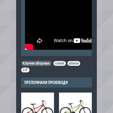
Клучни зборови:
romet
,
jolene
,
24"
ПРЕПОРАЧАНИ ПРОИЗВОДИ