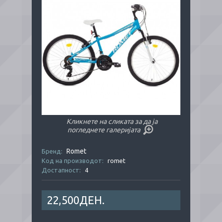
Кликнете на сликата за да ја
погледнете галеријата
Romet
Бренд:
Код на производот:
romet
Достапност:
4
22,500ДЕН.