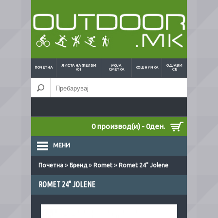
ЛИСТА НА ЖЕЛБИ
МОЈА
ОДЈАВИ
ПОЧЕТНА
КОШНИЧКА
(0)
СМЕТКА
СЕ
0 производ(и) - 0ден.
МЕНИ
»
»
»
Почетна
Бренд
Romet
Romet 24" Jolene
ROMET 24" JOLENE