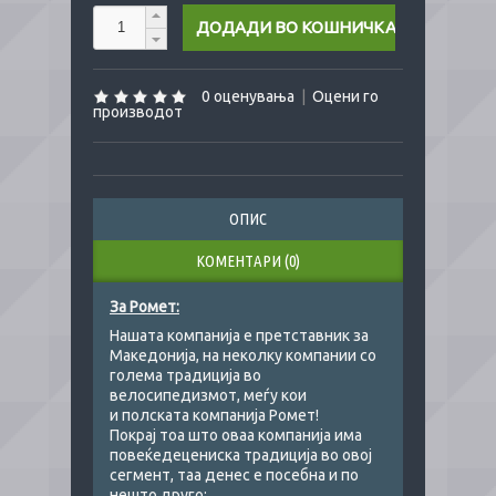
0 оценувања
|
Оцени го
производот
ОПИС
КОМЕНТАРИ (0)
За Ромет:
Нашата компанија е претставник за
Македонија, на неколку компании со
голема традиција во
велосипедизмот, меѓу кои
и полската компанија Ромет!
Покрај тоа што оваа компанија има
повеќедецениска традиција во овој
сегмент, таа денес е посебна и по
нешто друго: