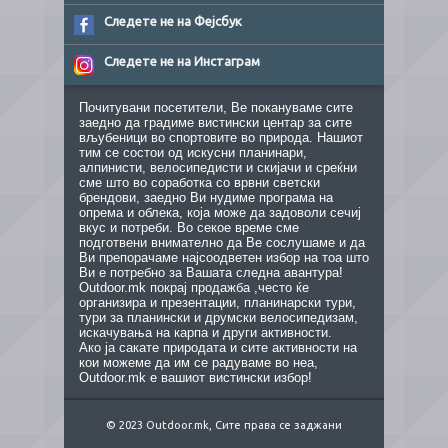
Следете не на Фејсбук
Следете не на Инстаграм
Почитувани посетители, Ве покануваме сите
заедно да градиме вистински центар за сите
вљубеници во спортовите во природа. Нашиот
тим се состои од искусни планинари,
алпинисти, велосипедисти и скијачи и среќни
сме што во соработка со врвни светски
брендови, заедно Ви нудиме програма на
опрема и облека, која може да задоволи сечиј
вкус и потреби. Во секое време сме
подготвени внимателно да Ве сослушаме и да
Ви препорачаме најсоодветен избор на тоа што
Ви е потребно за Вашата следна авантура!
Outdoor.mk покрај продажба ,често ќе
организира и презентации, планинарски тури,
тури за планински и друмски велосипедизам,
искачувања на карпа и други активности.
Ако ја сакате природата и сите активности на
кои можеме да им се радуваме во неа,
Outdoor.mk е вашиот вистински избор!
© 2023 Outdoor.mk, Сите права се заджани