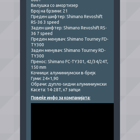
Вилушка со амортизер
Број на брзини: 21
Преден шифтер: Shimano Revoshift
RS-36 3 speed
Заден шифтер: Shimano Revoshift RS-
36 7 speed
Преден менувач: Shimano Tourney FD-
TY300
Заден менувач: Shimano Tourney RD-
TY300
Пренос: Shimano FC-TY301, 42/34/24T,
150 mm
Кочници: алуминиумски в-брејк
Гуми: 24×1,90
Обрачи: дупло-ѕидни алуминиумски
Касета: 14-28T, x7 запци
Повеќе инфо за компанијата: