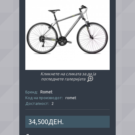
Кликнете на сликата за да ја
погледнете галеријата
Romet
Бренд:
Код на производот:
romet
Достапност:
2
34,500ДЕН.