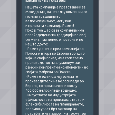
​Елегантна - мат сива боја.
Нашата компанија е претставник за
Македонија, на неколку компании со
голема традиција во
велосипедизмот, меѓу кои
и полската компанија Ромет!
Покрај тоа што оваа компанија има
повеќедецениска традиција во овој
сегмент, таа денес е посебна и по
нешто друго:
- Ромет денес е прва компанија во
Полска и втора во Европа воопшто,
која на своја почва, има сопствено
производство на алуминиумски
рамки и композитни компоненти - во
својата фабрика во Полска!
- Ромет е еден од најголемите
производители на велосипеди во
Европа, со произведени околу
400,000 велосипеди годишно.
- Иксуството во индустријата,
ефикасноста на производството и
флексибилноста на планирањето,
овозможуваат брз одговор на
потребите на пазарот – а токму тоа