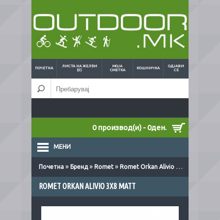
ЛИСТА НА ЖЕЛБИ
МОЈА
ОДЈАВИ
ПОЧЕТНА
КОШНИЧКА
(0)
СМЕТКА
СЕ
0 производ(и) - 0ден.
МЕНИ
»
»
»
Почетна
Бренд
Romet
Romet Orkan Alivio 3x8 matt
ROMET ORKAN ALIVIO 3X8 MATT