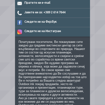
Пратете ни e-mail
Јавете ни се: +389 2 614 7644
Следете не на Фејсбук
Следете не на Инстаграм
Почитувани посетители, Ве покануваме сите
заедно да градиме вистински центар за сите
вљубеници во спортовите во природа. Нашиот
тим се состои од искусни планинари,
алпинисти, велосипедисти и скијачи и среќни
сме што во соработка со врвни светски
брендови, заедно Ви нудиме програма на
опрема и облека, која може да задоволи сечиј
вкус и потреби. Во секое време сме
подготвени внимателно да Ве сослушаме и да
Ви препорачаме најсоодветен избор на тоа што
Ви е потребно за Вашата следна авантура!
Outdoor.mk покрај продажба ,често ќе
организира и презентации, планинарски тури,
тури за планински и друмски велосипедизам,
искачувања на карпа и други активности.
Ако ја сакате природата и сите активности на
кои можеме да им се радуваме во неа,