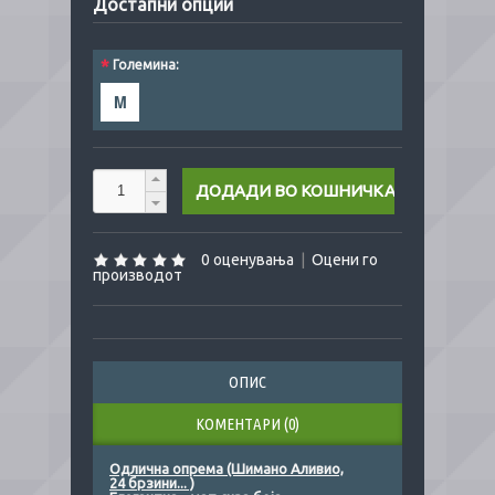
Достапни опции
*
Големина:
M
0 оценувања
|
Оцени го
производот
ОПИС
КОМЕНТАРИ (0)
Одлична опрема (Шимано Аливио,
24 брзини... )