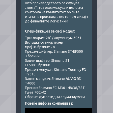
што производството се случува
„дома“, тоа овозможува и целосна
контрола на квалитетот во сите
етапи на производството – од дизајн
до финалните логистики!
Спецификација за овој модел:
Тркало/рам: 28" / aлуминиум 6061
Вилушка со амортизер
Број на брзини: 24
Преден шифтер: Shimano ST-EF500
3 брзини
Заден шифтер: Shimano ST-
EF500 8 брзини
Преден менувач: Shimano Tourney FD-
TY510
Заден менувач: Shimano
ALIVIO
RD-
T4000
Пренос: Shimano FC-M301 48/38/28T
Гуми: 700х42
Обрачи: дуплоѕидни алуминиумски
Повеќе инфо за компанијата: