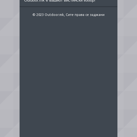
Outdoor.mk е вашиот вистински избор!
© 2023 Outdoor.mk, Сите права се заджани