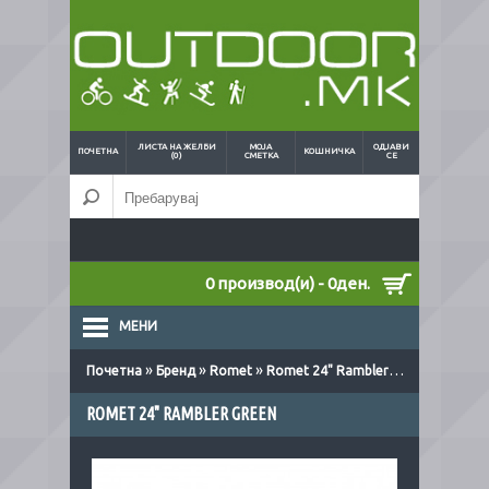
ЛИСТА НА ЖЕЛБИ
МОЈА
ОДЈАВИ
ПОЧЕТНА
КОШНИЧКА
(0)
СМЕТКА
СЕ
0 производ(и) - 0ден.
МЕНИ
»
»
»
Почетна
Бренд
Romet
Romet 24" Rambler green
ROMET 24" RAMBLER GREEN