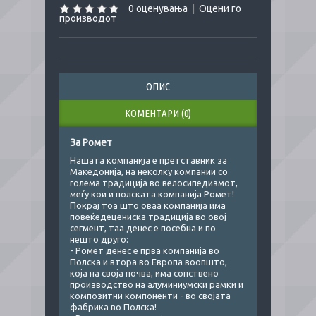
0 оценувања
|
Оцени го
производот
ОПИС
КОМЕНТАРИ (0)
За Ромет
Нашата компанија е претставник за
Македонија, на неколку компании со
голема традиција во велосипедизмот,
меѓу кои и полската компанија Ромет!
Покрај тоа што оваа компанија има
повеќедецениска традиција во овој
сегмент, таа денес е посебна и по
нешто друго:
- Ромет денес е прва компанија во
Полска и втора во Европа воопшто,
која на своја почва, има сопствено
производство на алуминиумски рамки и
композитни компоненти - во својата
фабрика во Полска!