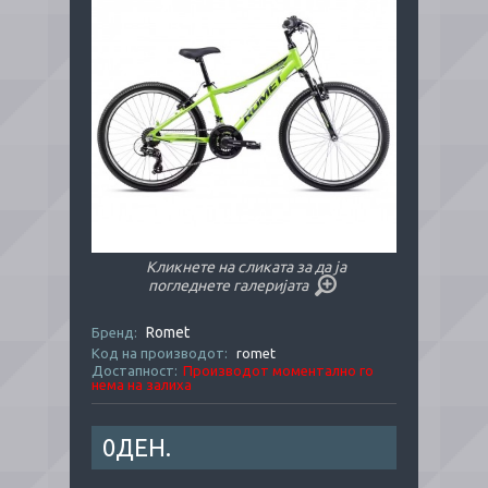
Кликнете на сликата за да ја
погледнете галеријата
Romet
Бренд:
Код на производот:
romet
Достапност:
Производот моментално го
нема на залиха
0ДЕН.