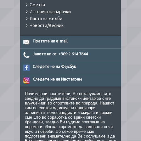
Сметка
Историја на нарачки
Листа на желби
Новости/Весник
Пратете ни e-mail
Јавете ни се: +389 2 614 7644
Следете не на Фејсбук
Следете не на Инстаграм
Почитувани посетители, Ве покануваме сите
заедно да градиме вистински центар за сите
вљубеници во спортовите во природа. Нашиот
тим се состои од искусни планинари,
алпинисти, велосипедисти и скијачи и среќни
сме што во соработка со врвни светски
брендови, заедно Ви нудиме програма на
опрема и облека, која може да задоволи сечиј
вкус и потреби. Во секое време сме
подготвени внимателно да Ве сослушаме и да
Ви препорачаме најсоодветен избор на тоа што