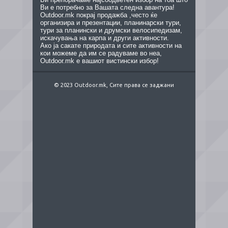
Ви е потребно за Вашата следна авантура!
Outdoor.mk покрај продажба ,често ќе
организира и презентации, планинарски тури,
тури за планински и друмски велосипедизам,
искачувања на карпа и други активности.
Ако ја сакате природата и сите активности на
кои можеме да им се радуваме во неа,
Outdoor.mk е вашиот вистински избор!
© 2023 Outdoor.mk, Сите права се заджани