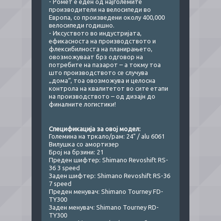
- Ромет е еден од најголемите
производители на велосипеди во
Европа, со произведени околу 400,000
велосипеди годишно.
- Иксуството во индустријата,
ефикасноста на производството и
флексибилноста на планирањето,
овозможуваат брз одговор на
потребите на пазарот – а токму тоа
што производството се случува
„дома“, тоа овозможува и целосна
контрола на квалитетот во сите етапи
на производството – од дизајн до
финалните логистики!
Спецификација за овој модел:​​
Големина на тркало/рам: 24" / alu 6061
Вилушка со амортизер
Број на брзини: 21
Преден шифтер: Shimano Revoshift RS-
36 3 speed
Заден шифтер: Shimano Revoshift RS-36
7 speed
Преден менувач: Shimano Tourney FD-
TY300
Заден менувач: Shimano Tourney RD-
TY300