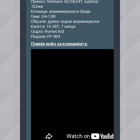
Пренос: Shimano 42/34/24T, курбла:
152мм
Кочници: алуминиумски в-брејк
Гуми: 24×1,90
Обрачи: дупло-ѕидни алуминиумски
Касета: 14-28T, 7 запци
Седло: Romet Kid
Педали: FP-804
Повеќе инфо за компанијата: