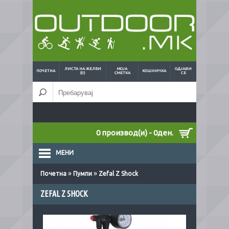
ЛИСТА НА ЖЕЛБИ
МОЈА
ОДЈАВИ
ПОЧЕТНА
КОШНИЧКА
(0)
СМЕТКА
СЕ
0 производ(и) - 0ден.
МЕНИ
»
»
Почетна
Пумпи
Zefal Z Shock
ZEFAL Z SHOCK