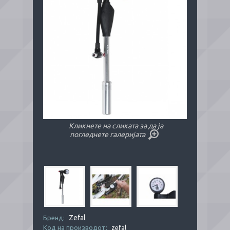
Кликнете на сликата за да ја
погледнете галеријата
Zefal
Бренд:
Код на производот:
zefal