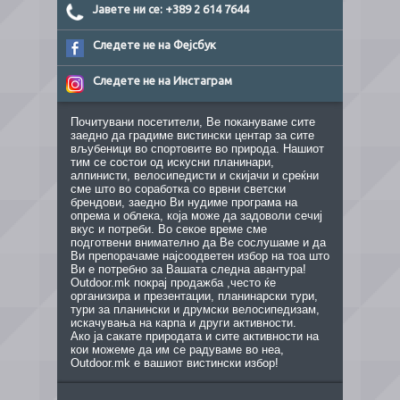
Јавете ни се: +389 2 614 7644
Следете не на Фејсбук
Следете не на Инстаграм
Почитувани посетители, Ве покануваме сите
заедно да градиме вистински центар за сите
вљубеници во спортовите во природа. Нашиот
тим се состои од искусни планинари,
алпинисти, велосипедисти и скијачи и среќни
сме што во соработка со врвни светски
брендови, заедно Ви нудиме програма на
опрема и облека, која може да задоволи сечиј
вкус и потреби. Во секое време сме
подготвени внимателно да Ве сослушаме и да
Ви препорачаме најсоодветен избор на тоа што
Ви е потребно за Вашата следна авантура!
Outdoor.mk покрај продажба ,често ќе
организира и презентации, планинарски тури,
тури за планински и друмски велосипедизам,
искачувања на карпа и други активности.
Ако ја сакате природата и сите активности на
кои можеме да им се радуваме во неа,
Outdoor.mk е вашиот вистински избор!