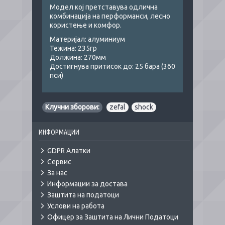
Модел кој претставува одлична
комбинација на перформанси, лесно
користење и комфор.
Материјал: алуминиум
Тежина: 235гр
Должина: 270мм
Достигнува притисок до: 25 бара (360
пси)
Клучни зборови:
zefal
,
shock
ИНФОРМАЦИИ
GDPR Алатки
Сервис
За нас
Информации за достава
Заштита на податоци
Услови на работа
Офицер за Заштита на Лични Податоци