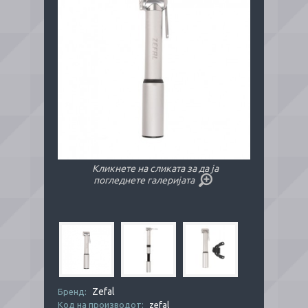
Кликнете на сликата за да ја
погледнете галеријата
Zefal
Бренд:
Код на производот:
zefal