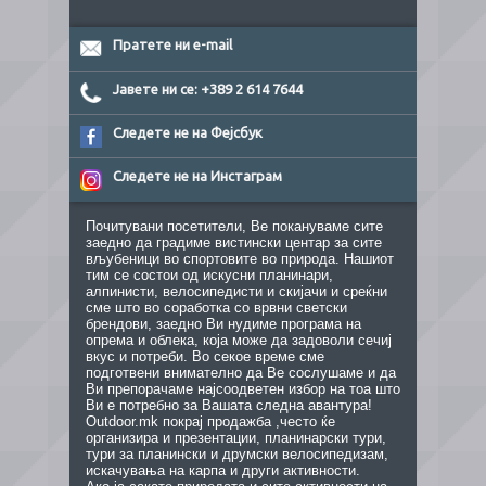
Пратете ни e-mail
Јавете ни се: +389 2 614 7644
Следете не на Фејсбук
Следете не на Инстаграм
Почитувани посетители, Ве покануваме сите
заедно да градиме вистински центар за сите
вљубеници во спортовите во природа. Нашиот
тим се состои од искусни планинари,
алпинисти, велосипедисти и скијачи и среќни
сме што во соработка со врвни светски
брендови, заедно Ви нудиме програма на
опрема и облека, која може да задоволи сечиј
вкус и потреби. Во секое време сме
подготвени внимателно да Ве сослушаме и да
Ви препорачаме најсоодветен избор на тоа што
Ви е потребно за Вашата следна авантура!
Outdoor.mk покрај продажба ,често ќе
организира и презентации, планинарски тури,
тури за планински и друмски велосипедизам,
искачувања на карпа и други активности.