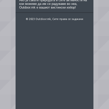
Ако ја сакате природата и сите активности на
кои можеме да им се радуваме во неа,
Outdoor.mk е вашиот вистински избор!
© 2023 Outdoor.mk, Сите права се заджани