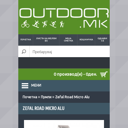
ЛИСТА НА ЖЕЛБИ
МОЈА
ОДЈАВИ
ПОЧЕТНА
КОШНИЧКА
(0)
СМЕТКА
СЕ
0 производ(и) - 0ден.
МЕНИ
»
»
Почетна
Пумпи
Zefal Road Micro Alu
ZEFAL ROAD MICRO ALU