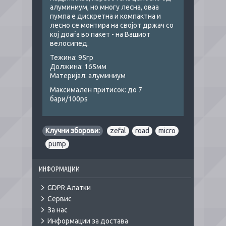
алуминиум, но многу лесна, оваа
пумпа е дискретна и компактна и
лесно се монтира на својот држач со
кој доаѓа во пакет - на Вашиот
велосипед.
Тежина: 95гр
Должина: 165мм
Материјал: алуминиум
Максимален притисок: до 7
бари/100ps
Клучни зборови:
zefal
,
road
,
micro
,
pump
ИНФОРМАЦИИ
GDPR Алатки
Сервис
За нас
Информации за достава