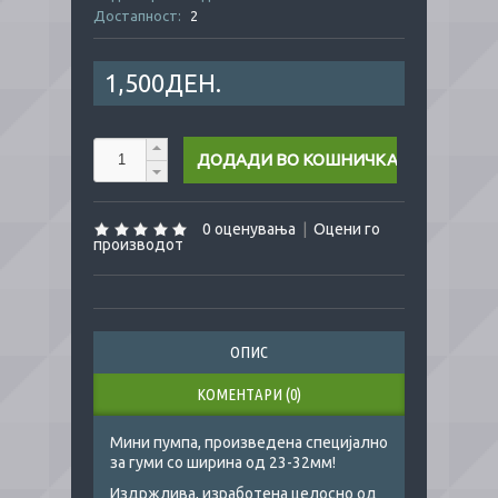
Достапност:
2
1,500ДЕН.
0 оценувања
|
Оцени го
производот
ОПИС
КОМЕНТАРИ (0)
Мини пумпа, произведена специјално
за гуми со ширина од 23-32мм!
Издржлива, изработена целосно од