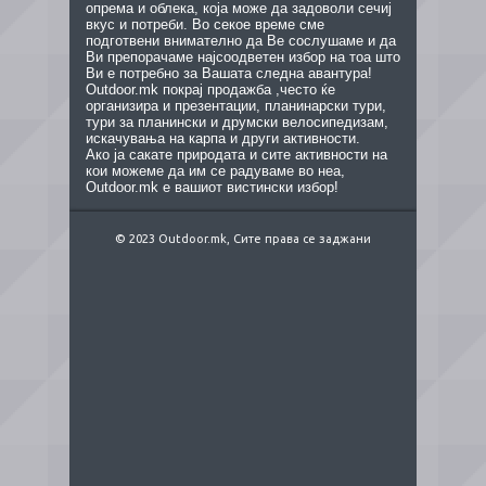
опрема и облека, која може да задоволи сечиј
вкус и потреби. Во секое време сме
подготвени внимателно да Ве сослушаме и да
Ви препорачаме најсоодветен избор на тоа што
Ви е потребно за Вашата следна авантура!
Outdoor.mk покрај продажба ,често ќе
организира и презентации, планинарски тури,
тури за планински и друмски велосипедизам,
искачувања на карпа и други активности.
Ако ја сакате природата и сите активности на
кои можеме да им се радуваме во неа,
Outdoor.mk е вашиот вистински избор!
© 2023 Outdoor.mk, Сите права се заджани