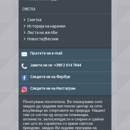
СМЕТКА
Сметка
Историја на нарачки
Листа на желби
Новости/Весник
Пратете ни e-mail
Јавете ни се: +389 2 614 7644
Следете не на Фејсбук
Следете не на Инстаграм
Почитувани посетители, Ве покануваме сите
заедно да градиме вистински центар за сите
вљубеници во спортовите во природа. Нашиот
тим се состои од искусни планинари,
алпинисти, велосипедисти и скијачи и среќни
сме што во соработка со врвни светски
брендови, заедно Ви нудиме програма на