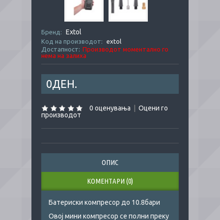
Extol
Бренд:
Код на производот:
extol
Достапност:
Производот моментално го
нема на залиха
0ДЕН.
0 оценувања
|
Оцени го
производот
ОПИС
КОМЕНТАРИ (0)
Батериски компресор до 10.8бари
Овој мини компресор се полни преку