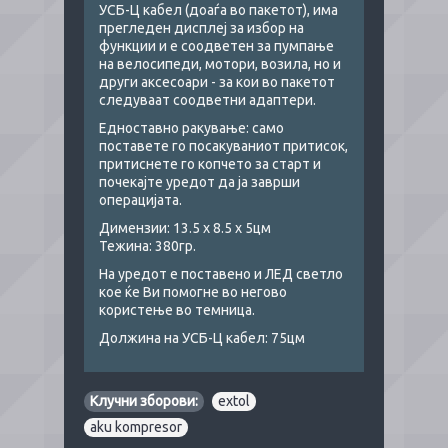
УСБ-Ц кабел (доаѓа во пакетот), има
прегледен дисплеј за избор на
функции и е соодветен за пумпање
на велосипеди, мотори, возила, но и
други аксесоари - за кои во пакетот
следуваат соодветни адаптери.
Едноставно ракување: само
поставете го посакуваниот притисок,
притиснете го копчето за старт и
почекајте уредот да ја заврши
операцијата.
Димензии: 13.5 х 8.5 х 5цм
Тежина: 380гр.
На уредот е поставено и ЛЕД светло
кое ќе Ви помогне во негово
користење во темница.
Должина на УСБ-Ц кабел: 75цм
Клучни зборови:
extol
,
aku kompresor