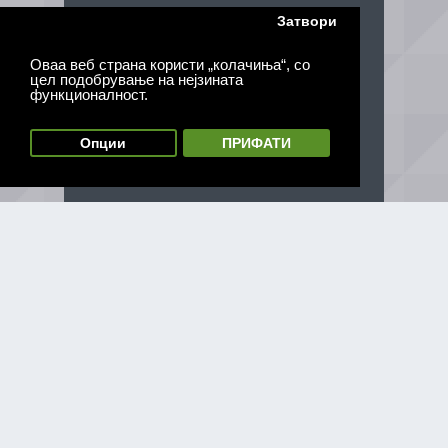
Затвори
Оваа веб страна користи „колачиња“, со
цел подобрување на нејзината
функционалност.
Опции
ПРИФАТИ