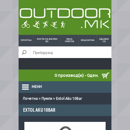
ЛИСТА НА ЖЕЛБИ
МОЈА
ОДЈАВИ
ПОЧЕТНА
КОШНИЧКА
(0)
СМЕТКА
СЕ
0 производ(и) - 0ден.
МЕНИ
»
»
Почетна
Пумпи
Extol Aku 10Bar
EXTOL AKU 10BAR