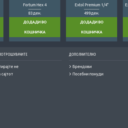
Fortum Hex 4
Extol Premium 1/4"
83ден.
499ден.
ДОДАДИ ВО
ДОДАДИ ВО
КОШНИЧКА
КОШНИЧКА
 ПОТРОШУВАЧИТЕ
ДОПОЛНИТЕЛНО
тирајте не
Брендови
 сајтот
Посебни понуди