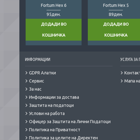
Fortum Hex 6
Fortum Hex 5
95ден.
89ден.
ДОДАДИ ВО
ДОДАДИ ВО
КОШНИЧКА
КОШНИЧКА
ИНФОРМАЦИИ
УСЛУГА ЗА
GDPR Алатки
Контак
Сервис
Мапа на
За нас
Информации за достава
Заштита на податоци
Услови на работа
Офицер за Заштита на Лични Податоци
Политика на Приватност
Политика за целите на Директен