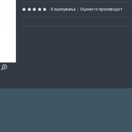
0 оценувања
|
Оцени го производот