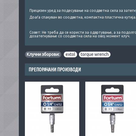
Прецизен уред за подесување на соодветна сила за затегн
Доаѓа спакуван во соодветна, компактна пластична кутија
Совет: Не треба да се користи за одвртување, а за подол
дозатегнување со соодветна сила на овој момент клуч.
Клучни зборови:
extol
,
torque wrench
ПРЕПОРАЧАНИ ПРОИЗВОДИ