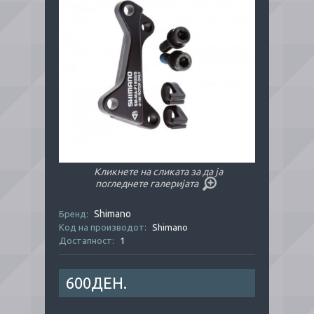
Кликнете на сликата за да ја
погледнете галеријата
Shimano
Бренд:
Код на производот:
Shimano
Достапност:
1
600ДЕН.