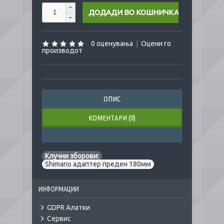
0 оценувања
|
Оцени го
производот
ОПИС
КОМЕНТАРИ (0)
Клучни зборови:
Shimano адаптер преден 180мм
ИНФОРМАЦИИ
GDPR Алатки
Сервис