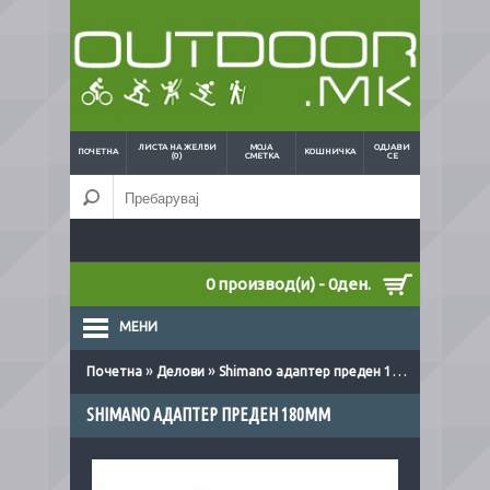
ЛИСТА НА ЖЕЛБИ
МОЈА
ОДЈАВИ
ПОЧЕТНА
КОШНИЧКА
(0)
СМЕТКА
СЕ
0 производ(и) - 0ден.
МЕНИ
»
»
Почетна
Делови
Shimano адаптер преден 180мм
SHIMANO АДАПТЕР ПРЕДЕН 180ММ