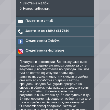
Листа на желби
Новости/Весник
Пратете ни e-mail
Јавете ни се: +389 2 614 7644
Следете не на Фејсбук
Следете не на Инстаграм
Почитувани посетители, Ве покануваме сите
заедно да градиме вистински центар за сите
вљубеници во спортовите во природа. Нашиот
тим се состои од искусни планинари,
алпинисти, велосипедисти и скијачи и среќни
сме што во соработка со врвни светски
брендови, заедно Ви нудиме програма на
опрема и облека, која може да задоволи сечиј
вкус и потреби. Во секое време сме
подготвени внимателно да Ве сослушаме и да
Ви препорачаме најсоодветен избор на тоа што
Ви е потребно за Вашата следна авантура!
Outdoor.mk покрај продажба ,често ќе
организира и презентации, планинарски тури,