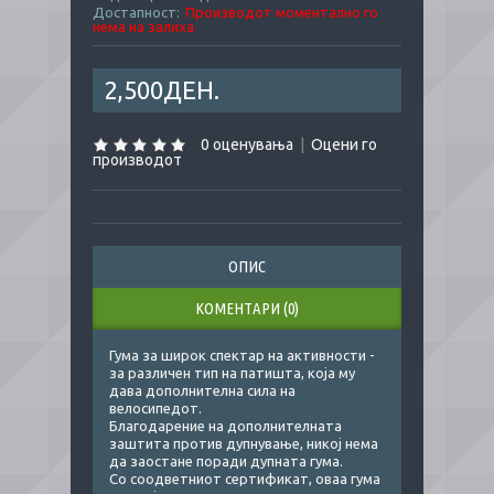
Достапност:
Производот моментално го
нема на залиха
2,500ДЕН.
0 оценувања
|
Оцени го
производот
ОПИС
КОМЕНТАРИ (0)
Гума за широк спектар на активности -
за различен тип на патишта, која му
дава дополнителна сила на
велосипедот.
Благодарение на дополнителната
заштита против дупнување, никој нема
да заостане поради дупната гума.
Со соодветниот сертификат, оваа гума