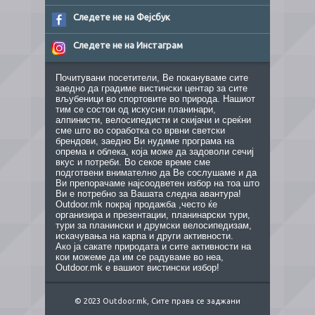
Следете не на Фејсбук
Следете не на Инстаграм
Почитувани посетители, Ве покануваме сите
заедно да градиме вистински центар за сите
вљубеници во спортовите во природа. Нашиот
тим се состои од искусни планинари,
алпинисти, велосипедисти и скијачи и среќни
сме што во соработка со врвни светски
брендови, заедно Ви нудиме програма на
опрема и облека, која може да задоволи сечиј
вкус и потреби. Во секое време сме
подготвени внимателно да Ве сослушаме и да
Ви препорачаме најсоодветен избор на тоа што
Ви е потребно за Вашата следна авантура!
Outdoor.mk покрај продажба ,често ќе
организира и презентации, планинарски тури,
тури за планински и друмски велосипедизам,
искачувања на карпа и други активности.
Ако ја сакате природата и сите активности на
кои можеме да им се радуваме во неа,
Outdoor.mk е вашиот вистински избор!
© 2023 Outdoor.mk, Сите права се заджани