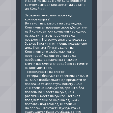
е дизајнирана да може да се користи и
со е-велосипеди кои можат да возат и
до 50км/час!
Забележително поотпорна од
конкуренцијата!
Во текот на развојот на овој модел,
Континентал правеше споредба со гуми
на 9 конкурентски компании - во однос
на заштитата од пробивање од
предмети. Истражувањата се водеа во
Зедлер Институтот и беше подвлечено
дека Контакт Плус моделот на
Континентал е „забележително
поотпорен“ од оштетутвања од
пробивања од парченца стакло и
слични предмети, споредбено со гумите
на конкурентите.
- Процедурата на тестот
Тестирани беа гуми со големини 47-622 и
42-622, а пробивањата од предмети се
правеа на температури помеѓу 20.5 и
21.8 степени Целзиусови, при што беа
правени по 3 теста на гума, на 3
различни места на гумите. Остриот
предмет беше со ширина од 5мм и
поставен под агол од 40 степени.
Во просек - Контакт Плус гумата на
Континентал беше со убедлива 30%