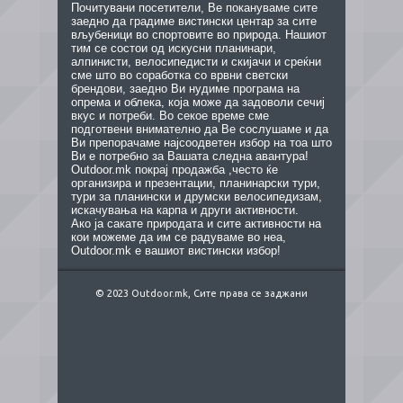
Почитувани посетители, Ве покануваме сите
заедно да градиме вистински центар за сите
вљубеници во спортовите во природа. Нашиот
тим се состои од искусни планинари,
алпинисти, велосипедисти и скијачи и среќни
сме што во соработка со врвни светски
брендови, заедно Ви нудиме програма на
опрема и облека, која може да задоволи сечиј
вкус и потреби. Во секое време сме
подготвени внимателно да Ве сослушаме и да
Ви препорачаме најсоодветен избор на тоа што
Ви е потребно за Вашата следна авантура!
Outdoor.mk покрај продажба ,често ќе
организира и презентации, планинарски тури,
тури за планински и друмски велосипедизам,
искачувања на карпа и други активности.
Ако ја сакате природата и сите активности на
кои можеме да им се радуваме во неа,
Outdoor.mk е вашиот вистински избор!
© 2023 Outdoor.mk, Сите права се заджани