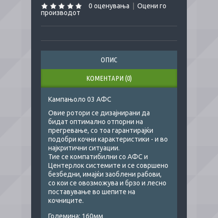
0 оценувања
|
Оцени го
производот
ОПИС
КОМЕНТАРИ (0)
Кампањоло 03 АФС
Овие ротори се дизајнирани да
бидат оптимално отпорни на
прегревање, со тоа гарантирајќи
подобри кочни карактеристики - и во
најкритични ситуации.
Тие се компатибилни со АФС и
Центерлок системите и се совршено
безбедни, имајќи заоблени рабови,
со кои се овозможува и брзо и лесно
поставување во шепите на
кочниците.
Големина: 160мм