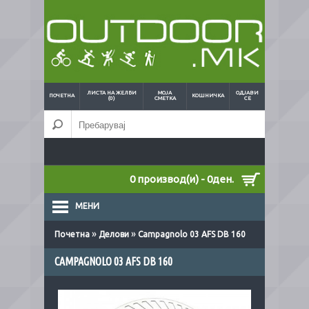
ЛИСТА НА ЖЕЛБИ
МОЈА
ОДЈАВИ
ПОЧЕТНА
КОШНИЧКА
(0)
СМЕТКА
СЕ
0 производ(и) - 0ден.
МЕНИ
»
»
Почетна
Делови
Campagnolo 03 AFS DB 160
CAMPAGNOLO 03 AFS DB 160