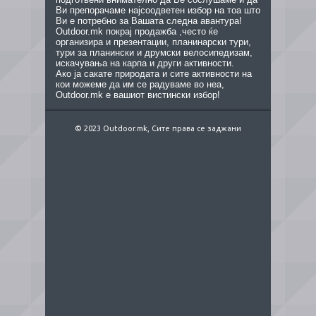
Ви препорачаме најсоодветен избор на тоа што
Ви е потребно за Вашата следна авантура!
Outdoor.mk покрај продажба ,често ќе
организира и презентации, планинарски тури,
тури за планински и друмски велосипедизам,
искачувања на карпа и други активности.
Ако ја сакате природата и сите активности на
кои можеме да им се радуваме во неа,
Outdoor.mk е вашиот вистински избор!
© 2023 Outdoor.mk, Сите права се заджани