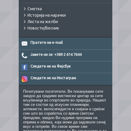
Сметка
Историја на нарачки
Листа на желби
Новости/Весник
Пратете ни e-mail
Јавете ни се: +389 2 614 7644
Следете не на Фејсбук
Следете не на Инстаграм
Почитувани посетители, Ве покануваме сите
заедно да градиме вистински центар за сите
вљубеници во спортовите во природа. Нашиот
тим се состои од искусни планинари,
алпинисти, велосипедисти и скијачи и среќни
сме што во соработка со врвни светски
брендови, заедно Ви нудиме програма на
опрема и облека, која може да задоволи сечиј
вкус и потреби. Во секое време сме
подготвени внимателно да Ве сослушаме и да