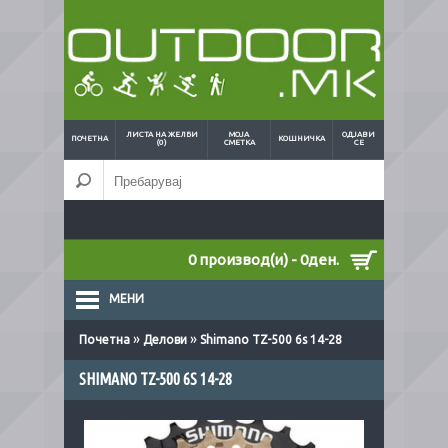
ЛИСТА НА ЖЕЛБИ
МОЈА
ОДЈАВИ
ПОЧЕТНА
КОШНИЧКА
(0)
СМЕТКА
СЕ
0 производ(и) - 0ден.
МЕНИ
»
»
Почетна
Делови
Shimano TZ-500 6s 14-28
SHIMANO TZ-500 6S 14-28