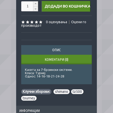
0 оценувања
|
Оцени го
производот
ОПИС
КОМЕНТАРИ (0)
Касета за 7-брзински системи.
Класа: Турнеј
Однос: 14-16-18-21-24-28
Клучни зборови:
shimano
,
tz500
,
tourney
ИНФОРМАЦИИ