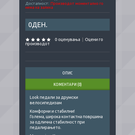
Достапност:
Производот моментално го
нема на залиха
0ДЕН.
0 оценувања
|
Оцени го
производот
ОПИС
КОМЕНТАРИ (0)
Look педали за друмски
велосипедизам
Комфорни и стабилни!
Голема, широка контактна површина
за одлична стабилност при
педалирањето.