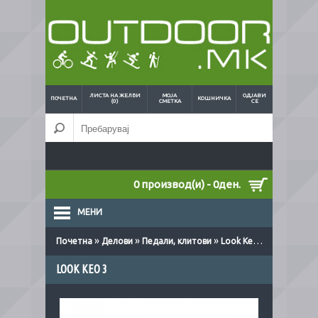
ЛИСТА НА ЖЕЛБИ
МОЈА
ОДЈАВИ
ПОЧЕТНА
КОШНИЧКА
(0)
СМЕТКА
СЕ
0 производ(и) - 0ден.
МЕНИ
»
»
»
Почетна
Делови
Педали, клитови
Look Keo 3
LOOK KEO 3