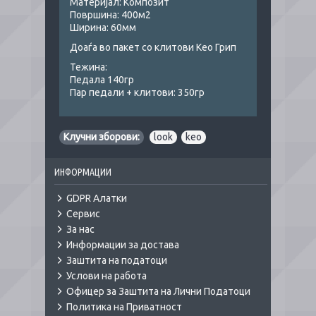
Материјал: Композит
Површина: 400м2
Ширина: 60мм
Доаѓа во пакет со клитови Кео Грип
Тежина:
Педала 140гр
Пар педали + клитови: 350гр
Клучни зборови:
look
,
keo
ИНФОРМАЦИИ
GDPR Алатки
Сервис
За нас
Информации за достава
Заштита на податоци
Услови на работа
Офицер за Заштита на Лични Податоци
Политика на Приватност