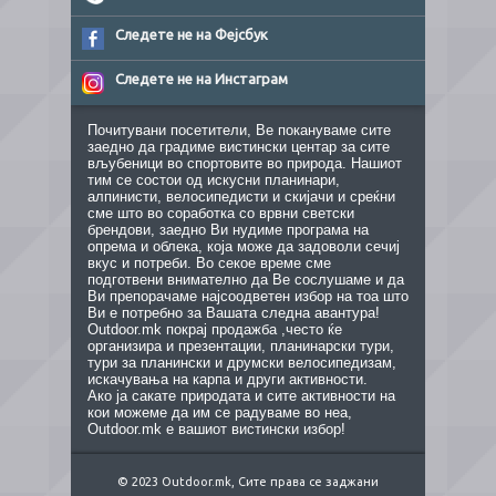
Следете не на Фејсбук
Следете не на Инстаграм
Почитувани посетители, Ве покануваме сите
заедно да градиме вистински центар за сите
вљубеници во спортовите во природа. Нашиот
тим се состои од искусни планинари,
алпинисти, велосипедисти и скијачи и среќни
сме што во соработка со врвни светски
брендови, заедно Ви нудиме програма на
опрема и облека, која може да задоволи сечиј
вкус и потреби. Во секое време сме
подготвени внимателно да Ве сослушаме и да
Ви препорачаме најсоодветен избор на тоа што
Ви е потребно за Вашата следна авантура!
Outdoor.mk покрај продажба ,често ќе
организира и презентации, планинарски тури,
тури за планински и друмски велосипедизам,
искачувања на карпа и други активности.
Ако ја сакате природата и сите активности на
кои можеме да им се радуваме во неа,
Outdoor.mk е вашиот вистински избор!
© 2023 Outdoor.mk, Сите права се заджани