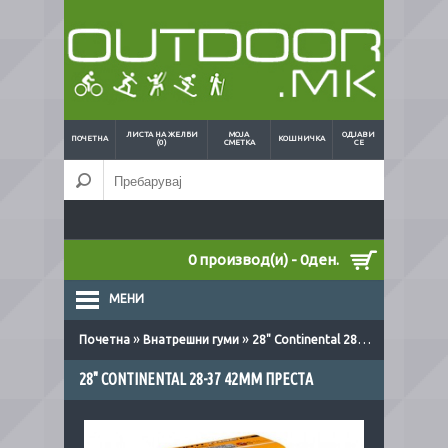
ЛИСТА НА ЖЕЛБИ
МОЈА
ОДЈАВИ
ПОЧЕТНА
КОШНИЧКА
(0)
СМЕТКА
СЕ
0 производ(и) - 0ден.
МЕНИ
»
»
Почетна
Внатрешни гуми
28" Continental 28-37 42mm преста
28" CONTINENTAL 28-37 42MM ПРЕСТА