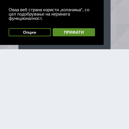
Оваа веб страна користи „колачиња“, со
цел подобрување на нејзината
функционалност.
Опции
ПРИФАТИ