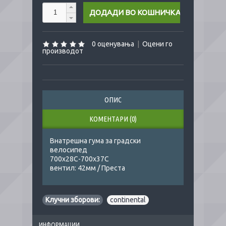
0 оценувања
|
Оцени го
производот
ОПИС
КОМЕНТАРИ (0)
Внатрешна гума за градски
велосипед
700х28С-700х37С
вентил: 42мм / Преста
Клучни зборови:
continental
ИНФОРМАЦИИ