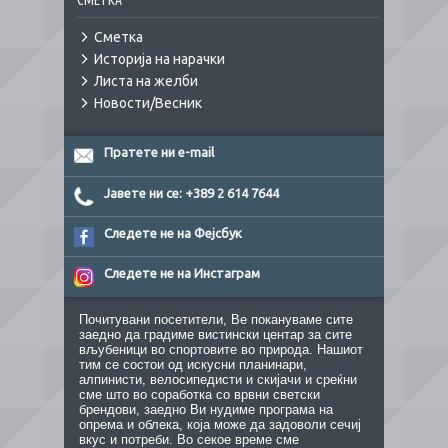
СМЕТКА
Сметка
Историја на нарачки
Листа на желби
Новости/Весник
Пратете ни e-mail
Јавете ни се: +389 2 614 7644
Следете не на Фејсбук
Следете не на Инстаграм
Почитувани посетители, Ве покануваме сите
заедно да градиме вистински центар за сите
вљубеници во спортовите во природа. Нашиот
тим се состои од искусни планинари,
алпинисти, велосипедисти и скијачи и среќни
сме што во соработка со врвни светски
брендови, заедно Ви нудиме програма на
опрема и облека, која може да задоволи сечиј
вкус и потреби. Во секое време сме