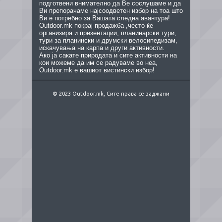
подготвени внимателно да Ве сослушаме и да
Ви препорачаме најсоодветен избор на тоа што
Ви е потребно за Вашата следна авантура!
Outdoor.mk покрај продажба ,често ќе
организира и презентации, планинарски тури,
тури за планински и друмски велосипедизам,
искачувања на карпа и други активности.
Ако ја сакате природата и сите активности на
кои можеме да им се радуваме во неа,
Outdoor.mk е вашиот вистински избор!
© 2023 Outdoor.mk, Сите права се заджани