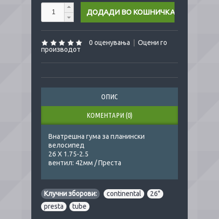
0 оценувања
|
Оцени го
производот
ОПИС
КОМЕНТАРИ (0)
Внатрешна гума за планински
велосипед
26 Х 1.75-2.5
вентил: 42мм / Преста
Клучни зборови:
continental
,
26"
,
presta
,
tube