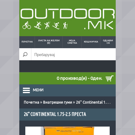
ЛИСТА НА ЖЕЛБИ
МОЈА
ОДЈАВИ
ПОЧЕТНА
КОШНИЧКА
(0)
СМЕТКА
СЕ
0 производ(и) - 0ден.
МЕНИ
»
»
Почетна
Внатрешни гуми
26" Continental 1.75-2.5 преста
26" CONTINENTAL 1.75-2.5 ПРЕСТА