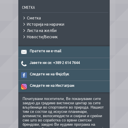
СМЕТКА
Сметка
Историја на нарачки
Листа на желби
Новости/Весник
Пратете ни e-mail
Јавете ни се: +389 2 614 7644
Следете не на Фејсбук
Следете не на Инстаграм
Почитувани посетители, Ве покануваме сите
заедно да градиме вистински центар за сите
вљубеници во спортовите во природа. Нашиот
тим се состои од искусни планинари,
алпинисти, велосипедисти и скијачи и среќни
сме што во соработка со врвни светски
брендови, заедно Ви нудиме програма на