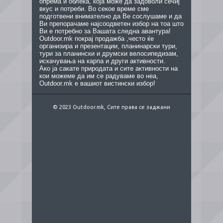
опрема и облека, која може да задоволи сечиј
вкус и потреби. Во секое време сме
подготвени внимателно да Ве сослушаме и да
Ви препорачаме најсоодветен избор на тоа што
Ви е потребно за Вашата следна авантура!
Outdoor.mk покрај продажба ,често ќе
организира и презентации, планинарски тури,
тури за планински и друмски велосипедизам,
искачувања на карпа и други активности.
Ако ја сакате природата и сите активности на
кои можеме да им се радуваме во неа,
Outdoor.mk е вашиот вистински избор!
© 2023 Outdoor.mk, Сите права се заджани