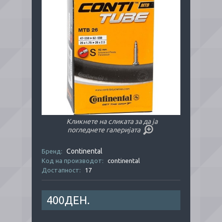
Кликнете на сликата за да ја
погледнете галеријата
Continental
Бренд:
Код на производот:
continental
Достапност:
17
400ДЕН.