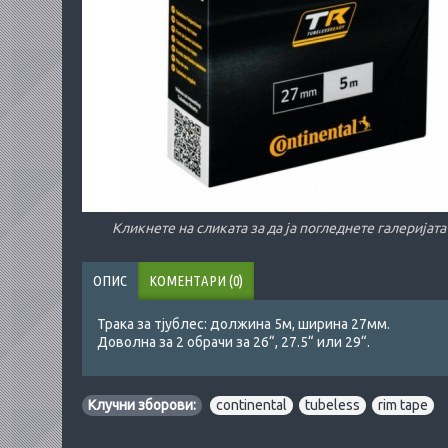
Кликнете на сликата за да ја погледнете галеријата
ОПИС
КОМЕНТАРИ (0)
Трака за тјублес: должина 5м, ширина 27мм.
Доволна за 2 обрачи за 26“, 27.5“ или 29“.
Клучни зборови:
continental
,
tubeless
,
rim tape