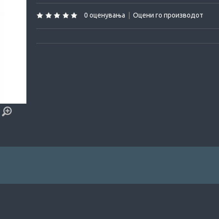
0 оценувања
|
Оцени го производот