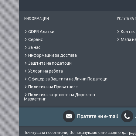
ИНФОРМАЦИИ
УСЛУГА ЗА
GDPR Алатки
Контак
Сервис
Мапа на
За нас
Информации за достава
Заштита на податоци
Услови на работа
Офицер за Заштита на Лични Податоци
Политика на Приватност
Политика за целите на Директен
Маркетинг
Пратете ни e-mail
Почитувани посетители, Ве покануваме сите заедно да град