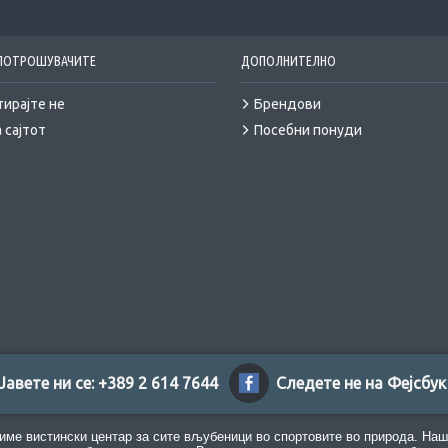
 ПОТРОШУВАЧИТЕ
ДОПОЛНИТЕЛНО
тирајте не
Брендови
 сајтот
Посебни понуди
Јавете ни се: +389 2 614 7644
Следете не на Фејсбук
име вистински центар за сите вљубеници во спортовите во природа. Наш