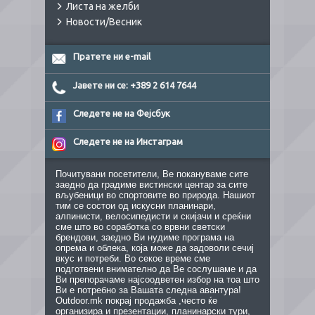
Листа на желби
Новости/Весник
Пратете ни e-mail
Јавете ни се: +389 2 614 7644
Следете не на Фејсбук
Следете не на Инстаграм
Почитувани посетители, Ве покануваме сите
заедно да градиме вистински центар за сите
вљубеници во спортовите во природа. Нашиот
тим се состои од искусни планинари,
алпинисти, велосипедисти и скијачи и среќни
сме што во соработка со врвни светски
брендови, заедно Ви нудиме програма на
опрема и облека, која може да задоволи сечиј
вкус и потреби. Во секое време сме
подготвени внимателно да Ве сослушаме и да
Ви препорачаме најсоодветен избор на тоа што
Ви е потребно за Вашата следна авантура!
Outdoor.mk покрај продажба ,често ќе
организира и презентации, планинарски тури,