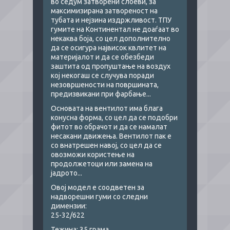
во седум затворени слоеви, за
максимизирана затвореност на
тубата и нејзина издржливост. ТПУ
гумите на Континентал не доаѓаат во
некаква боја, со цел дополнително
да се осигура највисок квлитет на
материјалот и да се обезбеди
заштита од пропуштање на воздух
кој некогаш се случува поради
незовршености на површината,
предизвикани при фарбање...
Основата на вентилот има блага
конусна форма, со цел да се подобри
фитот во обрачот и да се намалат
несакани движења. Вентилот пак е
со внатрешен навој, со цел да се
овозможи користење на
продолжетоци или замена на
јадрото...
Овој модел е соодветен за
надворешни гуми со следни
димензии:
25-32/622
Тежина: 35 грама