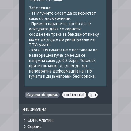
Забелешка:
- ТПУ гумите смеат да се користат
само со диск кочници.
- При монтирањето, треба да се
осигурате дека се користи
соодветна трака за бандажот инаку
може да дојде до уништување на
ТПУ гумата.
- Кога ТПУ гумата не е поставена во
надворешна гума, смее да се
напумпа само до 0.3 бари. Повисок
притисок може да доведе до
неповратна деформација на ТПУ
гумата и да ја направи бескорисна.
Клучни зборови:
continental
,
tpu
ИНФОРМАЦИИ
GDPR Алатки
Сервис