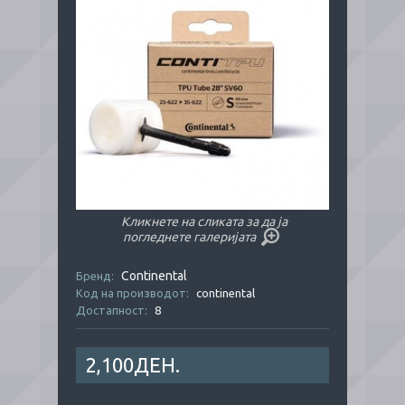
Кликнете на сликата за да ја
погледнете галеријата
Continental
Бренд:
Код на производот:
continental
Достапност:
8
2,100ДЕН.