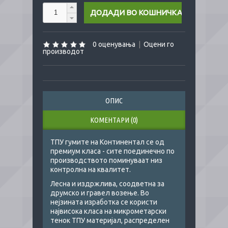
0 оценувања
|
Оцени го
производот
ОПИС
КОМЕНТАРИ (0)
ТПУ гумите на Континентал се од
премиум класа - сите поединечно по
производството поминуваат низ
контролна на квалитет.
Лесна и издржлива, соодветна за
друмско и гравел возење. Во
нејзината изработка се користи
највисока класа на микрометарски
тенок ТПУ материјал, распределен