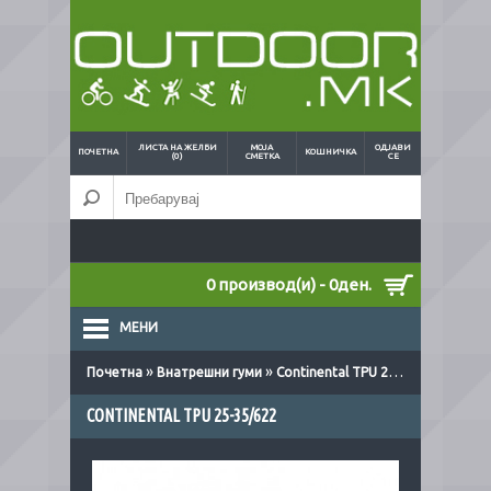
ЛИСТА НА ЖЕЛБИ
МОЈА
ОДЈАВИ
ПОЧЕТНА
КОШНИЧКА
(0)
СМЕТКА
СЕ
0 производ(и) - 0ден.
МЕНИ
»
»
Почетна
Внатрешни гуми
Continental TPU 25-35/622
CONTINENTAL TPU 25-35/622