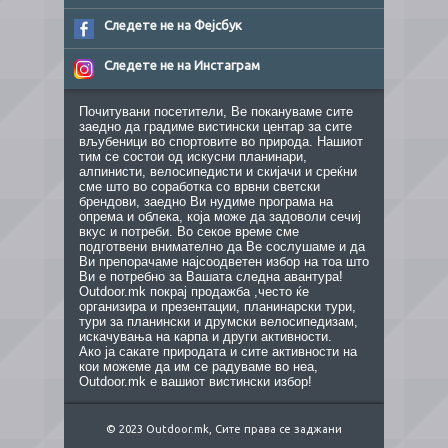
Следете не на Фејсбук
Следете не на Инстаграм
Почитувани посетители, Ве покануваме сите
заедно да градиме вистински центар за сите
вљубеници во спортовите во природа. Нашиот
тим се состои од искусни планинари,
алпинисти, велосипедисти и скијачи и среќни
сме што во соработка со врвни светски
брендови, заедно Ви нудиме програма на
опрема и облека, која може да задоволи сечиј
вкус и потреби. Во секое време сме
подготвени внимателно да Ве сослушаме и да
Ви препорачаме најсоодветен избор на тоа што
Ви е потребно за Вашата следна авантура!
Outdoor.mk покрај продажба ,често ќе
организира и презентации, планинарски тури,
тури за планински и друмски велосипедизам,
искачувања на карпа и други активности.
Ако ја сакате природата и сите активности на
кои можеме да им се радуваме во неа,
Outdoor.mk е вашиот вистински избор!
© 2023 Outdoor.mk, Сите права се заджани