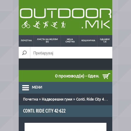
ЛИСТА НА ЖЕЛБИ
МОЈА
ОДЈАВИ
ПОЧЕТНА
КОШНИЧКА
(0)
СМЕТКА
СЕ
0 производ(и) - 0ден.
МЕНИ
»
»
Почетна
Надворешни гуми
Conti. Ride City 42-622
CONTI. RIDE CITY 42-622