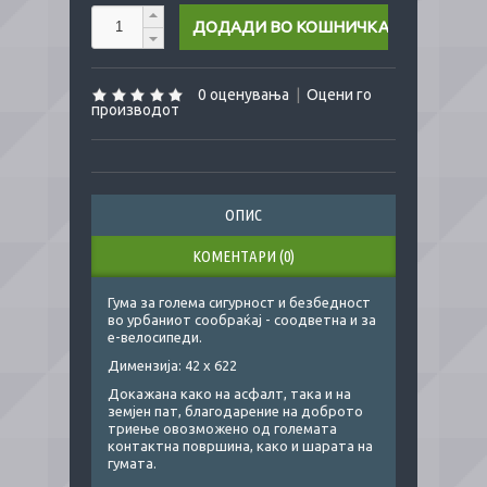
0 оценувања
|
Оцени го
производот
ОПИС
КОМЕНТАРИ (0)
Гума за голема сигурност и безбедност
во урбаниот сообраќај - соодветна и за
е-велосипеди.
Димензија: 42 х 622
Докажана како на асфалт, така и на
земјен пат, благодарение на доброто
триење овозможено од големата
контактна површина, како и шарата на
гумата.