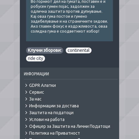
Во горниот дел на гумата, поставен е и
робусен гумен појас, задолжен за
одлична заштита против дупнување.
Кај оваа гума постои и гумено
задебелување и на страничните ѕидови.
Ако главен фокус е издржливоста, оваа
солидна гума е соодветниот избор!
Клучни зборови:
continental
,
ride city
ИНФОРМАЦИИ
GDPR Алатки
Сервис
За нас
Информации за достава
Заштита на податоци
Услови на работа
Офицер за Заштита на Лични Податоци
Политика на Приватност