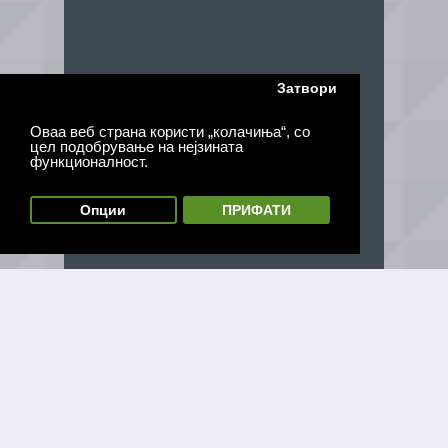
Затвори
Оваа веб страна користи „колачиња“, со
цел подобрување на нејзината
функционалност.
Опции
ПРИФАТИ