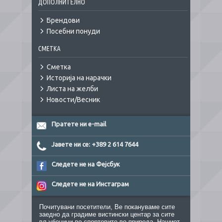
ДОПОЛНИТЕЛНО
Брендови
Посебни понуди
СМЕТКА
Сметка
Историја на нарачки
Листа на желби
Новости/Весник
Пратете ни e-mail
Јавете ни се: +389 2 614 7644
Следете не на Фејсбук
Следете не на Инстаграм
Почитувани посетители, Ве покануваме сите
заедно да градиме вистински центар за сите
вљубеници во спортовите во природа. Нашиот