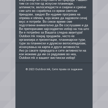
тим се состои од искусни планинари,
алпинисти, велосипедисти и скијачи и среќни
сме што во соработка со врвни светски
брендови, заедно Ви нудиме програма на
опрема и облека, која може да задоволи сечиј
вкус и потреби. Во секое време сме
подготвени внимателно да Ве сослушаме и да
Ви препорачаме најсоодветен избор на тоа што
Ви е потребно за Вашата следна авантура!
Outdoor.mk покрај продажба ,често ќе
организира и презентации, планинарски тури,
тури за планински и друмски велосипедизам,
искачувања на карпа и други активности.
Ако ја сакате природата и сите активности на
кои можеме да им се радуваме во неа,
Outdoor.mk е вашиот вистински избор!
© 2023 Outdoor.mk, Сите права се заджани