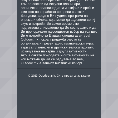
тим се состои од искусни планинари,
алпинисти, велосипедисти и скијачи и среќни
сме што во соработка со врвни светски
брендови, заедно Ви нудиме програма на
опрема и облека, која може да задоволи сечиј
вкус и потреби. Во секое време сме
подготвени внимателно да Ве сослушаме и да
Ви препорачаме најсоодветен избор на тоа што
Ви е потребно за Вашата следна авантура!
Outdoor.mk покрај продажба ,често ќе
организира и презентации, планинарски тури,
тури за планински и друмски велосипедизам,
искачувања на карпа и други активности.
Ако ја сакате природата и сите активности на
кои можеме да им се радуваме во неа,
Outdoor.mk е вашиот вистински избор!
© 2023 Outdoor.mk, Сите права се заджани