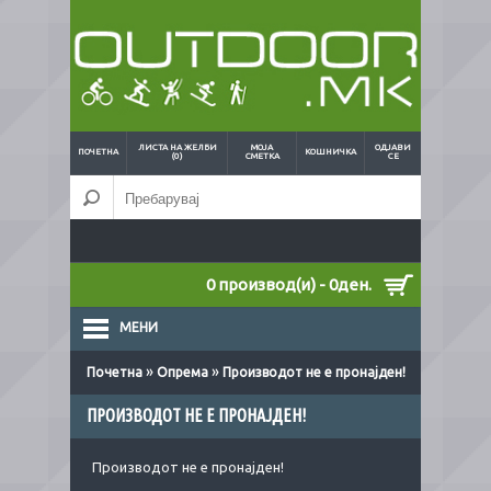
ЛИСТА НА ЖЕЛБИ
МОЈА
ОДЈАВИ
ПОЧЕТНА
КОШНИЧКА
(0)
СМЕТКА
СЕ
0 производ(и) - 0ден.
МЕНИ
»
»
Почетна
Опрема
Производот не е пронајден!
ПРОИЗВОДОТ НЕ Е ПРОНАЈДЕН!
Производот не е пронајден!