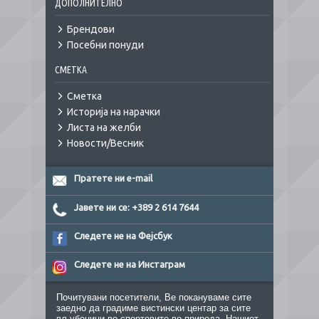
ДОПОЛНИТЕЛНО
Брендови
Посебни понуди
СМЕТКА
Сметка
Историја на нарачки
Листа на желби
Новости/Весник
Пратете ни e-mail
Јавете ни се: +389 2 614 7644
Следете не на Фејсбук
Следете не на Инстаграм
Почитувани посетители, Ве покануваме сите
заедно да градиме вистински центар за сите
вљубеници во спортовите во природа. Нашиот