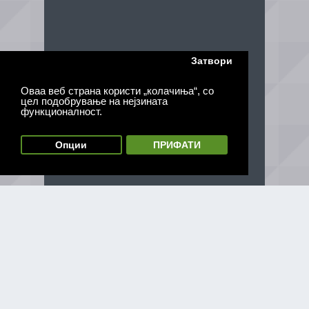
Затвори
Оваа веб страна користи „колачиња“, со
цел подобрување на нејзината
функционалност.
Опции
ПРИФАТИ