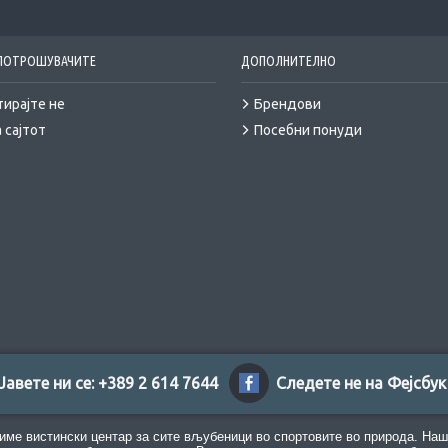
 ПОТРОШУВАЧИТЕ
ДОПОЛНИТЕЛНО
тирајте не
Брендови
 сајтот
Посебни понуди
Јавете ни се: +389 2 614 7644
Следете не на Фејсбук
име вистински центар за сите вљубеници во спортовите во природа. Наш