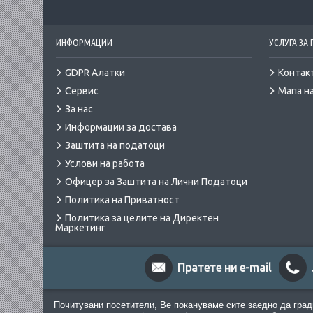
ИНФОРМАЦИИ
УСЛУГА ЗА
GDPR Алатки
Контак
Сервис
Мапа на
За нас
Информации за достава
Заштита на податоци
Услови на работа
Офицер за Заштита на Лични Податоци
Политика на Приватност
Политика за целите на Директен
Маркетинг
Пратете ни e-mail
Почитувани посетители, Ве покануваме сите заедно да град