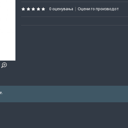
0 оценувања
|
Оцени го производот
е.