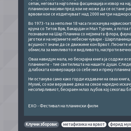
сепак, неговата најголема фасцинација и извор на н
планински масиви пред кои не може да се остане рам
врвови кои се издигнуваат над 2000 метри надморск
Во 1973-та за неполни 18 часа ги искачува највисоки
круна со Титов Врв, Бакардан и Мал Турчин, а потоа г
познавачи на Шар Планина со нејзината флора, фаун
јаготки и на нејзините небесни чувари - Шарпланинц
всушност значи да се движиме кон Врвот. Песните и
обмисла за минливото и видливото, наспроти вечно
Оваа навидум мала, но бескрајна книга ја содржи есе
планините - тие светилишта на нашите души. Следеј
длабоката конверзација со себе низ и преку планинат
Ни останува само како горди издавачи на оваа книга
Мухиќ, со кои веруваме дека на секое наредно иска
несопирливиот, бескраен млаз љубов кој секогаш бл
ЕХО - Фестивал на планински филм
Клучни зборови:
метафизика на врвот
,
ферид мух