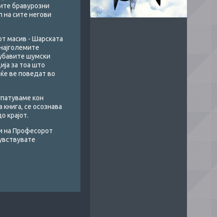
оите бравурозни
л на сите негови
от масив - Шарската
д најголемите
јубавите шумски
ија за тоа што
 ќе ве поведат во
 упатуваме кон
 книга, се осознава
о крајот.
ви на Професорот
чувствувате