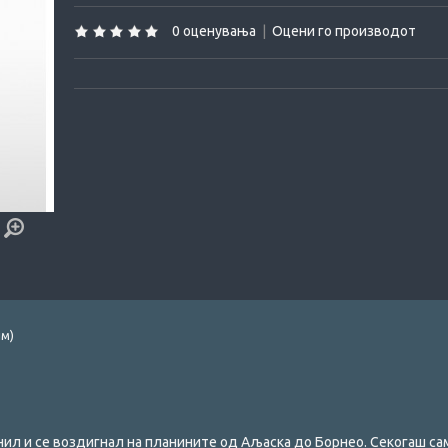
0 оценувања
|
Оцени го производот
лм)
ил и се воздигнал на планините од Аљаска до Борнео. Секогаш сам