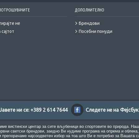
 ПОТРОШУВАЧИТЕ
ДОПОЛНИТЕЛНО
тирајте не
Брендови
 сајтот
Посебни понуди
Јавете ни се: +389 2 614 7644
Следете не на Фејсбук
име вистински центар за сите вљубеници во спортовите во природа. Наш
врвни светски брендови, заедно Ви нудиме програма на опрема и облека, 
 препорачаме најсоодветен избор на тоа што Ви е потребно за Вашата с