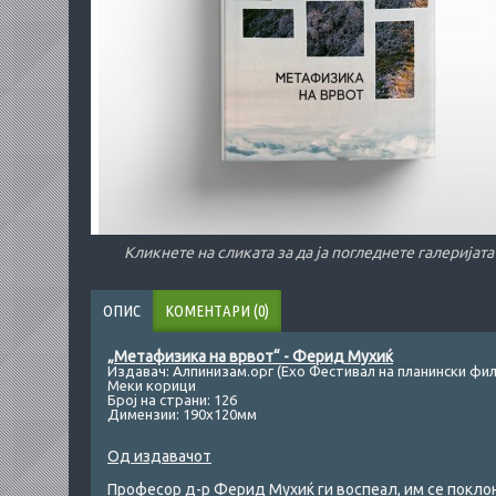
Кликнете на сликата за да ја погледнете галеријата
ОПИС
КОМЕНТАРИ (0)
„Метафизика на врвот“ - Ферид Мухиќ
Издавач: Алпинизам.орг (Ехо Фестивал на планински фи
Меки корици
Број на страни: 126
Димензии: 190х120мм
Од издавачот
Професор д-р Ферид Мухиќ ги воспеал, им се поклон