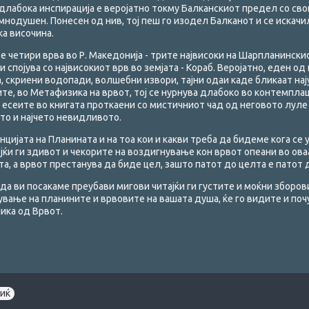
ајдлабока инспирација е веројатно токму Балканскиот предел со св
нодушен. Понесен од нив, тој пеш го изодел Балканот и се искачи
а височина.
те четири врва во Р. Македонија - трите највисоки на Шарпланински
и спојува со највисокиот врв во земјата - Кораб. Веројатно, еден о
а, скриени водопади, волшебни извори, тајни одаи каде бликаат на
ите, во Метафизика на врвот, тој се нурнува длабоко во контемплац
 есеите во книгата проткаени со мистичниот чад од неговото луле
то и најчето невидливото.
нцијата на Планината и на тоа кои и какви треба да бидеме кога се
ќи ги здивот и чекорите на воздигнување кон врвот опеани во оваа
а, а врвот престанува да биде цел, зашто патот до целта е патот д
, да ви посакаме преубави мигови читајќи ги густите и моќни зборо
чување на планините и врвовите на вашата душа, ќе го видите и по
ика од Врвот.
иќ