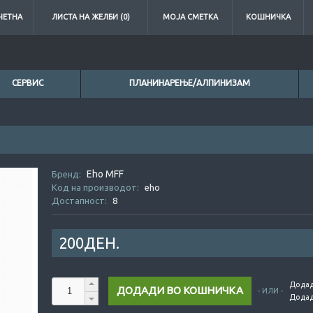
ЧЕТНА
ЛИСТА НА ЖЕЛБИ (0)
МОЈА СМЕТКА
КОШНИЧКА
СЕРВИС
ПЛАНИНАРЕЊЕ/АЛПИНИЗАМ
Eho MFF
0ден.
0ден.
Бренд:
Код на производот:
eho
Достапност:
8
200ДЕН.
Додад
- ИЛИ -
Додад