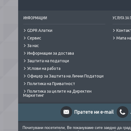
ИНФОРМАЦИИ
УСЛУГА ЗА
GDPR Алатки
Контак
Сервис
Мапа на
За нас
Информации за достава
Заштита на податоци
Услови на работа
Офицер за Заштита на Лични Податоци
Политика на Приватност
Политика за целите на Директен
Маркетинг
Пратете ни e-mail
Почитувани посетители, Ве покануваме сите заедно да град