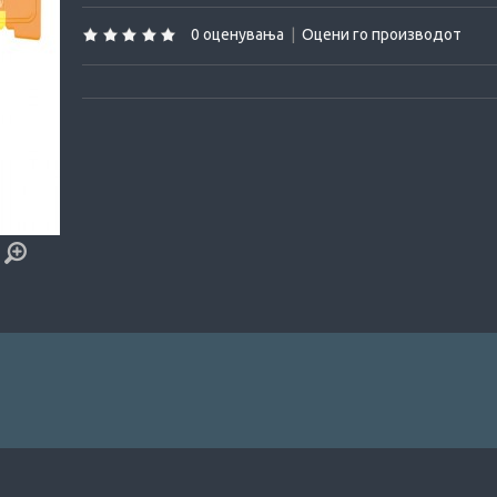
0 оценувања
|
Оцени го производот