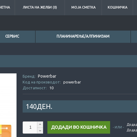
ЧЕТНА
ЛИСТА НА ЖЕЛБИ (0)
МОЈА СМЕТКА
КОШНИЧКА
СЕРВИС
ПЛАНИНАРЕЊЕ/АЛПИНИЗАМ
0ден.
Powerbar
0ден.
Бренд:
Код на производот:
powerbar
Достапност:
10
140ДЕН.
Додад
- ИЛИ -
Додад