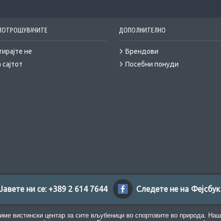
 ПОТРОШУВАЧИТЕ
ДОПОЛНИТЕЛНО
тирајте не
Брендови
 сајтот
Посебни понуди
Јавете ни се: +389 2 614 7644
Следете не на Фејсбук
име вистински центар за сите вљубеници во спортовите во природа. Наш