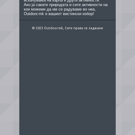
искачувања на карпа и други активности.
Ако ја сакате природата и сите активности на
кои можеме да им се радуваме во неа,
Outdoor.mk е вашиот вистински избор!
© 2023 Outdoor.mk, Сите права се заджани