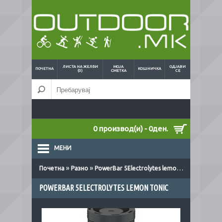
ЛИСТА НА ЖЕЛБИ
МОЈА
ОДЈАВИ
ПОЧЕТНА
КОШНИЧКА
(0)
СМЕТКА
СЕ
0 производ(и) - 0ден.
МЕНИ
»
»
Почетна
Разно
PowerBar 5Electrolytes lemon tonic
POWERBAR 5ELECTROLYTES LEMON TONIC