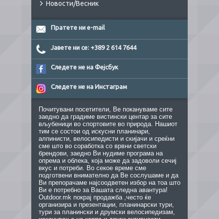
Новости/Весник
Пратете ни e-mail
Јавете ни се: +389 2 614 7644
Следете не на Фејсбук
Следете не на Инстаграм
Почитувани посетители, Ве покануваме сите
заедно да градиме вистински центар за сите
вљубеници во спортовите во природа. Нашиот
тим се состои од искусни планинари,
алпинисти, велосипедисти и скијачи и среќни
сме што во соработка со врвни светски
брендови, заедно Ви нудиме програма на
опрема и облека, која може да задоволи сечиј
вкус и потреби. Во секое време сме
подготвени внимателно да Ве сослушаме и да
Ви препорачаме најсоодветен избор на тоа што
Ви е потребно за Вашата следна авантура!
Outdoor.mk покрај продажба ,често ќе
организира и презентации, планинарски тури,
тури за планински и друмски велосипедизам,