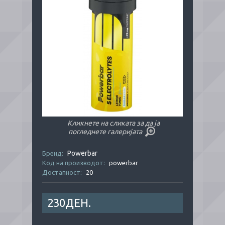
Кликнете на сликата за да ја
погледнете галеријата
Powerbar
Бренд:
Код на производот:
powerbar
Достапност:
20
230ДЕН.