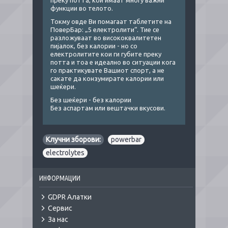
преку потта, кои имаат многу важни
функции во телото.
Токму овде Ви помагаат таблетите на
ПоверБар: „5 електролити“. Тие се
разложуваат во висококвалитетен
пијалок, без калории - но со
електролитите кои ги губите преку
потта и тоа е идеално во ситуации кога
го практикувате Вашиот спорт, а не
сакате да конзумирате калории или
шеќери.
Без шеќери - без калории
Без аспартам или вештачки вкусови.
Клучни зборови:
powerbar
,
electrolytes
ИНФОРМАЦИИ
GDPR Алатки
Сервис
За нас