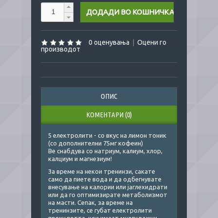
0 оценувања
|
Оцени го
производот
ОПИС
КОМЕНТАРИ (0)
5 електролити - со вкус на лимон тоник
(со дополнителни 75мг кофеин)
Ве снабдува со натриум, калиум, хлор,
калциум и магнезиум!
За време на некои тренинзи, сакате
само да пиете вода и да одбегнувате
внесување на калории или јаглехидрати
или да го оптимизирате метаболизмот
на масти. Сепак, за време на
тренинзите, се губат електролити