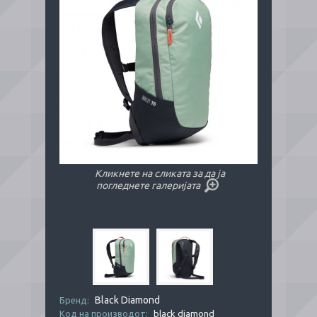
Кликнете на сликата за да ја
погледнете галеријата
Black Diamond
Бренд:
Код на производот:
black diamond