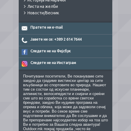
Историја на нарачки
Листа на желби
Новости/Весник
Пратете ни e-mail
Јавете ни се: +389 2 614 7644
Следете не на Фејсбук
Следете не на Инстаграм
Почитувани посетители, Ве покануваме сите
заедно да градиме вистински центар за сите
вљубеници во спортовите во природа. Нашиот
тим се состои од искусни планинари,
алпинисти, велосипедисти и скијачи и среќни
сме што во соработка со врвни светски
брендови, заедно Ви нудиме програма на
опрема и облека, која може да задоволи сечиј
вкус и потреби. Во секое време сме
подготвени внимателно да Ве сослушаме и да
Ви препорачаме најсоодветен избор на тоа што
Ви е потребно за Вашата следна авантура!
Outdoor.mk покрај продажба ,често ќе