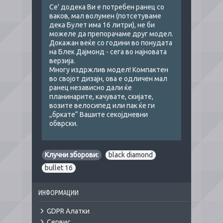
Се' додека Ви е потребен ранец со
ваков, мал волумен (потсетуваме
дека Булет има 16 литри), не би
можеле да препорачаме друг модел.
Докажан веќе со години во понудата
на Блек Дајмонд - сега во најновата
верзија.
Многу издржлив модел! Компактен
во својот дизајн, ова е одличен мал
ранец независно дали ќе
планинарите, качувате, скијате,
возите велосипед или пак ќе ги
„бркате“ Вашите секојдневни
обврски.
Клучни зборови:
black diamond
,
bullet 16
ИНФОРМАЦИИ
GDPR Алатки
Сервис