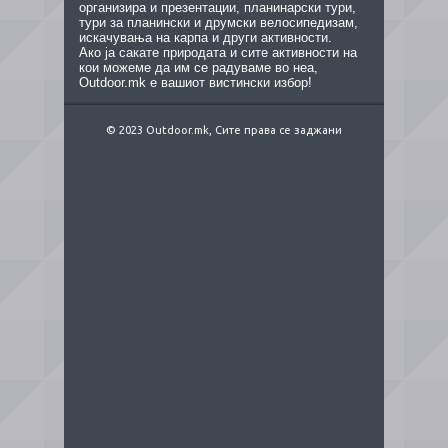
организира и презентации, планинарски тури,
тури за планински и друмски велосипедизам,
искачувања на карпа и други активности.
Ако ја сакате природата и сите активности на
кои можеме да им се радуваме во неа,
Outdoor.mk е вашиот вистински избор!
© 2023 Outdoor.mk, Сите права се заджани