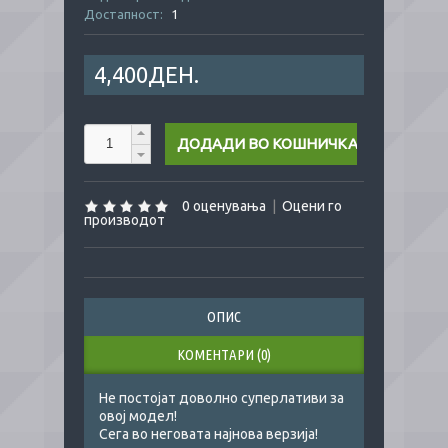
Достапност:
1
4,400ДЕН.
0 оценувања
|
Оцени го
производот
ОПИС
КОМЕНТАРИ (0)
Не постојат доволно суперлативи за
овој модел!
Сега во неговата најнова верзија!