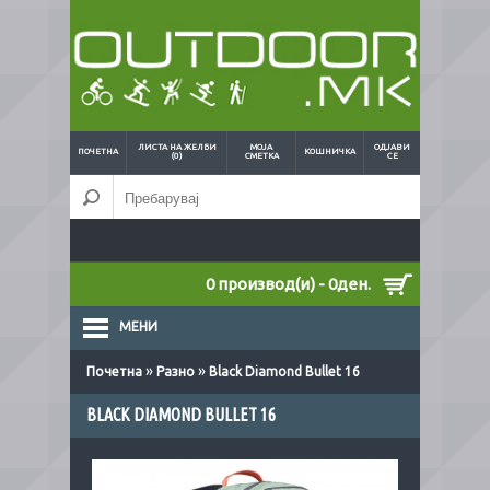
ЛИСТА НА ЖЕЛБИ
МОЈА
ОДЈАВИ
ПОЧЕТНА
КОШНИЧКА
(0)
СМЕТКА
СЕ
0 производ(и) - 0ден.
МЕНИ
»
»
Почетна
Разно
Black Diamond Bullet 16
BLACK DIAMOND BULLET 16