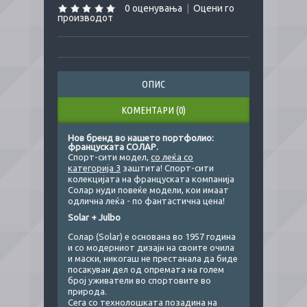
0 оценувања
|
Оцени го
производот
ОПИС
КОМЕНТАРИ (0)
Нов бренд во нашето портфолио:
француската СОЛАР.
Спорт-сити модел,
со леќа со
категорија 3
заштита! Спорт-сити
колекцијата на француската компанија
Солар нуди повеќе модели, кои имаат
одлична леќа - по фантастична цена!
Solar + Julbo
Солар (Solar) е основана во 1957 година
и со модерниот дизајн на своите очила
и маски, никогаш не престанала да биде
посакуван дел од опремата на голем
број уживатели во спортовите во
природа.
Сега со технолошката позадина на