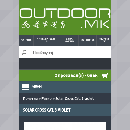
ЛИСТА НА ЖЕЛБИ
МОЈА
ОДЈАВИ
ПОЧЕТНА
КОШНИЧКА
(0)
СМЕТКА
СЕ
0 производ(и) - 0ден.
МЕНИ
»
»
Почетна
Разно
Solar Cross Cat. 3 violet
SOLAR CROSS CAT. 3 VIOLET