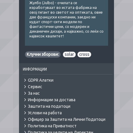
Жулбо (Julbo) - очилата се
изработуваат во истата фабрика на
овој гигант во светот на оптикатa, овие
две француски компании, заедно ни
нудат спорт-сити модели по
фантастични цени, со модерен и
динамичен дизајн, а најважно, со леќи со
највисок квалитет!
Клучни зборови:
solar
,
cross
ИНФОРМАЦИИ
GDPR Алатки
Сервис
За нас
Информации за достава
Заштита на податоци
Услови на работа
Офицер за Заштита на Лични Податоци
Политика на Приватност
Политика за целите на Директен