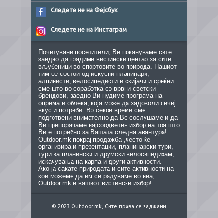
Следете не на Фејсбук
Следете не на Инстаграм
Почитувани посетители, Ве покануваме сите
заедно да градиме вистински центар за сите
вљубеници во спортовите во природа. Нашиот
тим се состои од искусни планинари,
алпинисти, велосипедисти и скијачи и среќни
сме што во соработка со врвни светски
брендови, заедно Ви нудиме програма на
опрема и облека, која може да задоволи сечиј
вкус и потреби. Во секое време сме
подготвени внимателно да Ве сослушаме и да
Ви препорачаме најсоодветен избор на тоа што
Ви е потребно за Вашата следна авантура!
Outdoor.mk покрај продажба ,често ќе
организира и презентации, планинарски тури,
тури за планински и друмски велосипедизам,
искачувања на карпа и други активности.
Ако ја сакате природата и сите активности на
кои можеме да им се радуваме во неа,
Outdoor.mk е вашиот вистински избор!
© 2023 Outdoor.mk, Сите права се заджани