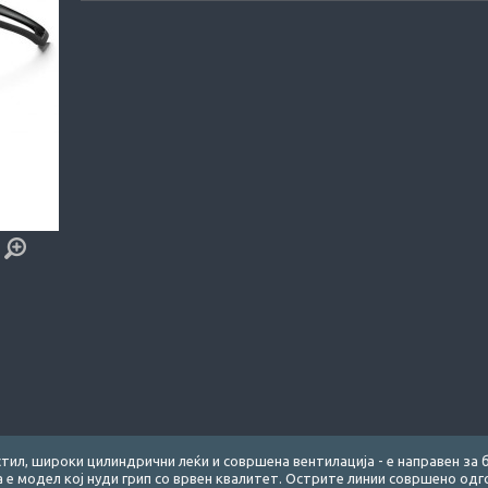
тил, широки цилиндрични леќи и совршена вентилација - е направен за б
 е модел кој нуди грип со врвен квалитет. Острите линии совршено од