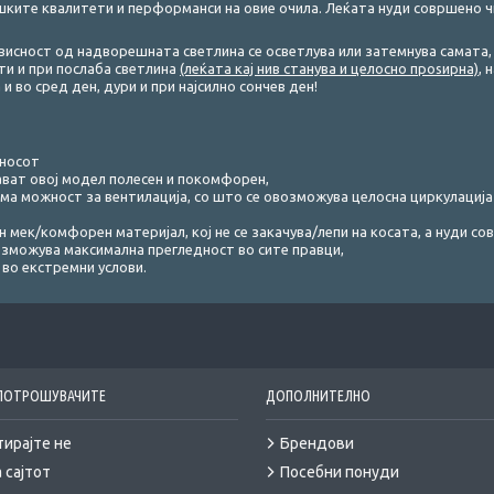
ките квалитети и перформанси на овие очила. Леќата нуди совршено ч
зависност од надворешната светлина се осветлува или затемнува самата
ти и при послаба светлина
(леќата кај нив станува и целосно проѕирна)
, 
и во сред ден, дури и при најсилно сончев ден!
 носот
ават овој модел полесен и покомфорен,
лема можност за вентилација, со што се овозможува целосна циркулација
 мек/комфорен материјал, кој не се закачува/лепи на косата, а нуди с
озможува максимална прегледност во сите правци,
во екстремни услови.
 ПОТРОШУВАЧИТЕ
ДОПОЛНИТЕЛНО
тирајте не
Брендови
 сајтот
Посебни понуди