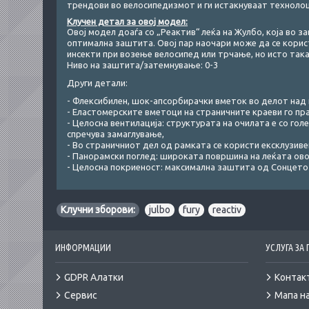
трендови во велосипедизмот и ги истакнуваат технолош
Клучен детал за овој модел:
Овој модел доаѓа со „Реактив“ леќа на Жулбо, која во 
оптимална заштита. Овој пар наочари може да се корис
инсекти при возење велосипед или трчање, но исто така 
Ниво на заштита/затемнување: 0-3
Други детали:
- Флексибилен, шок-апсорбирачки вметок во делот над
- Еластомерските вметоци на страничните краеви го пр
- Целосна вентилација: структурата на очилата е со го
спречува замаглување,
- Во страничниот дел од рамката се користи ексклузивен
- Панорамски поглед: широката површина на леќата ов
- Целосна покриеност: максимална заштита од Сонцето 
Клучни зборови:
julbo
,
fury
,
reactiv
ИНФОРМАЦИИ
УСЛУГА ЗА
GDPR Алатки
Контак
Сервис
Мапа на