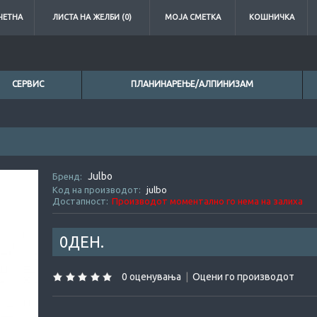
ЧЕТНА
ЛИСТА НА ЖЕЛБИ (0)
МОЈА СМЕТКА
КОШНИЧКА
СЕРВИС
ПЛАНИНАРЕЊЕ/АЛПИНИЗАМ
Julbo
0ден.
0
Бренд:
Код на производот:
julbo
Достапност:
Производот моментално го нема на залиха
0ДЕН.
0 оценувања
|
Оцени го производот