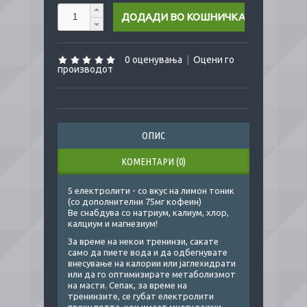
0 оценувања
|
Оцени го
производот
ОПИС
КОМЕНТАРИ (0)
5 електролити - со вкус на лимон тоник
(со дополнителни 75мг кофеин)
Ве снабдува со натриум, калиум, хлор,
калциум и магнезиум!
За време на некои тренинзи, сакате
само да пиете вода и да одбегнувате
внесување на калории или јаглехидрати
или да го оптимизирате метаболизмот
на масти. Сепак, за време на
тренинзите, се губат електролити