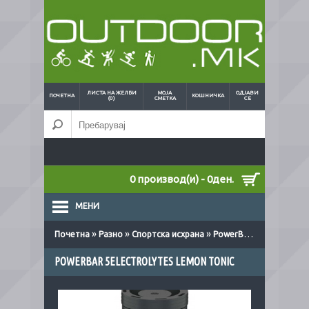
ЛИСТА НА ЖЕЛБИ
МОЈА
ОДЈАВИ
ПОЧЕТНА
КОШНИЧКА
(0)
СМЕТКА
СЕ
0 производ(и) - 0ден.
МЕНИ
»
»
»
Почетна
Разно
Спортска исхрана
PowerBar 5Electrolytes lemon tonic
POWERBAR 5ELECTROLYTES LEMON TONIC