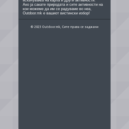
искачувања на карпа и други активности.
Ако ја сакате природата и сите активности на
кои можеме да им се радуваме во неа,
Outdoor.mk е вашиот вистински избор!
© 2023 Outdoor.mk, Сите права се заджани