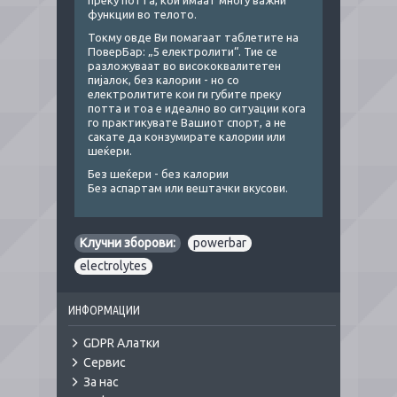
преку потта, кои имаат многу важни
функции во телото.
Токму овде Ви помагаат таблетите на
ПоверБар: „5 електролити“. Тие се
разложуваат во висококвалитетен
пијалок, без калории - но со
електролитите кои ги губите преку
потта и тоа е идеално во ситуации кога
го практикувате Вашиот спорт, а не
сакате да конзумирате калории или
шеќери.
Без шеќери - без калории
Без аспартам или вештачки вкусови.
Клучни зборови:
powerbar
,
electrolytes
ИНФОРМАЦИИ
GDPR Алатки
Сервис
За нас