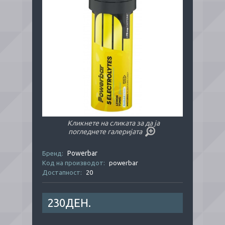
Кликнете на сликата за да ја
погледнете галеријата
Powerbar
Бренд:
Код на производот:
powerbar
Достапност:
20
230ДЕН.