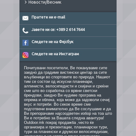
Новости/Весник
Пратете ни e-mail
Јавете ни се: +389 2 614 7644
Следете не на Фејсбук
Следете не на Инстаграм
Почитувани посетители, Ве покануваме сите
заедно да градиме вистински центар за сите
вљубеници во спортовите во природа. Нашиот
тим се состои од искусни планинари,
алпинисти, велосипедисти и скијачи и среќни
сме што во соработка со врвни светски
брендови, заедно Ви нудиме програма на
опрема и облека, која може да задоволи сечиј
вкус и потреби. Во секое време сме
подготвени внимателно да Ве сослушаме и да
Ви препорачаме најсоодветен избор на тоа што
Ви е потребно за Вашата следна авантура!
Outdoor.mk покрај продажба ,често ќе
организира и презентации, планинарски тури,
тури за планински и друмски велосипедизам,