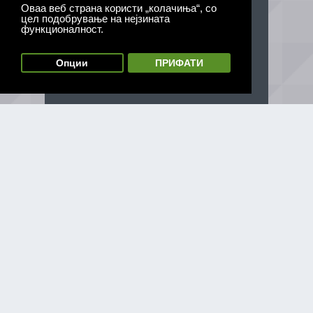
Оваа веб страна користи „колачиња“, со
цел подобрување на нејзината
функционалност.
Опции
ПРИФАТИ