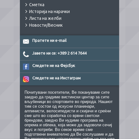
Сметка
Историја на нарачки
Листа на желби
Новости/Весник
Пратете ни e-mail
Јавете ни се: +389 2 614 7644
Следете не на Фејсбук
Следете не на Инстаграм
Почитувани посетители, Ве покануваме сите
заедно да градиме вистински центар за сите
вљубеници во спортовите во природа. Нашиот
тим се состои од искусни планинари,
алпинисти, велосипедисти и скијачи и среќни
сме што во соработка со врвни светски
брендови, заедно Ви нудиме програма на
опрема и облека, која може да задоволи сечиј
вкус и потреби. Во секое време сме
подготвени внимателно да Ве сослушаме и да
Ви препорачаме најсоодветен избор на тоа што