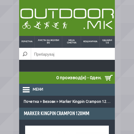
ЛИСТА НА ЖЕЛБИ
МОЈА
ОДЈАВИ
ПОЧЕТНА
КОШНИЧКА
(0)
СМЕТКА
СЕ
0 производ(и) - 0ден.
МЕНИ
»
»
Почетна
Везови
Marker Kingpin Crampon 120mm
MARKER KINGPIN CRAMPON 120MM