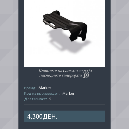
Кликнете на сликата за да ја
погледнете галеријата
Marker
Бренд:
Код на производот:
Marker
Достапност:
5
4,300ДЕН.