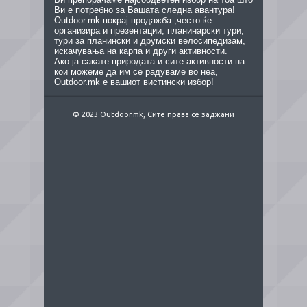
Ви е потребно за Вашата следна авантура!
Outdoor.mk покрај продажба ,често ќе
организира и презентации, планинарски тури,
тури за планински и друмски велосипедизам,
искачувања на карпа и други активности.
Ако ја сакате природата и сите активности на
кои можеме да им се радуваме во неа,
Outdoor.mk е вашиот вистински избор!
© 2023 Outdoor.mk, Сите права се заджани