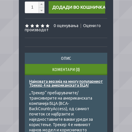
0 оценувања
|
Оцени го
производот
ОПИС
КОМЕНТАРИ (0)
Најновата верзија на многу популарниот
Трекер 4 на американската БЦА!
„Трекер“ пребарувачите/
трансиверите на американската
компанија БЦА (BCA-
BackCountryAccess), од самиот
почеток се најбрзите и
наједноставните вакви уреди за
користење. Трекер 4 е нивниот
најнов модел и корисничкото