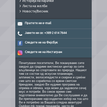
Историја на нарачки
Листа на желби
Новости/Весник
Пратете ни e-mail
Јавете ни се: +389 2 614 7644
Следете не на Фејсбук
Следете не на Инстаграм
Почитувани посетители, Ве покануваме сите
заедно да градиме вистински центар за сите
вљубеници во спортовите во природа. Нашиот
тим се состои од искусни планинари,
алпинисти, велосипедисти и скијачи и среќни
сме што во соработка со врвни светски
брендови, заедно Ви нудиме програма на
опрема и облека, која може да задоволи сечиј
вкус и потреби. Во секое време сме
подготвени внимателно да Ве сослушаме и да
Ви препорачаме најсоодветен избор на тоа што
Ви е потребно за Вашата следна авантура!
Outdoor.mk покрај продажба ,често ќе