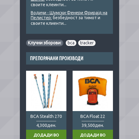
своите клеинти...
Водичи - Шумски Фенери Фрирајд на
Пелистер:
безбедност за тимот и
своите клиенти...
Клучни зборови:
bca
,
tracker
ПРЕПОРАЧАНИ ПРОИЗВОДИ
BCA Stealth 270
BCA Float 22
4,300ден.
39,500ден.
ДОДАДИ ВО
ДОДАДИ ВО