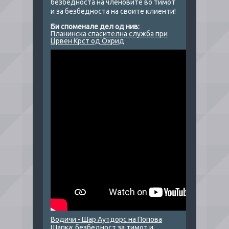
безбедноста на членовите во тимот
и за безбедноста на своите клиенти!
Би споменале дел од нив:
Планинска спасителна служба при
Црвен Крст од Охрид
Водичи - Шар Аутдорс на Попова
Шапка:
безбедност за тимот и