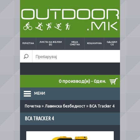
ЛИСТА НА ЖЕЛБИ
МОЈА
ОДЈАВИ
ПОЧЕТНА
КОШНИЧКА
(0)
СМЕТКА
СЕ
0 производ(и) - 0ден.
МЕНИ
»
»
Почетна
Лавинска безбедност
BCA Tracker 4
BCA TRACKER 4