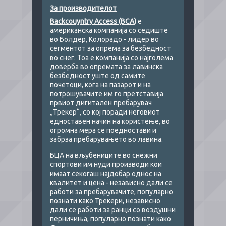
За производителот
Backcouyntry Access (BCA)
е
американска компанија со седиште
во Болдер, Колорадо - лидер во
сегментот за опрема за безбедност
во снег. Тоа е компанија со најголема
доверба во опремата за лавинска
безбедност уште од самите
почетоци, кога на пазарот и на
потрошувачите им го претставија
првиот дигитален пребарувач
„Трекер“, со кој поради неговиот
едноставен начин на користење, во
огромна мера се поедностави и
забрза пребарувањето во лавина.
БЦА на вљубениците во снежни
спортови им нуди производи кои
имаат секогаш најдобар однос на
квалитет и цена - независно дали се
работи за пребарувачите, популарно
познати како Трекери, независно
дали се работи за ранци со воздушни
перничиња, популарно познати како