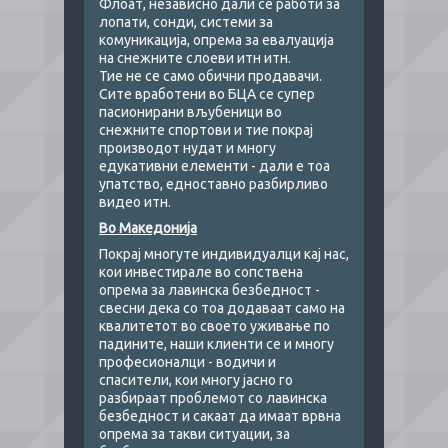
Флоат, независно дали се работи за
лопати, сонди, системи за
комуникација, опрема за евалуација
на снежните слоеви итн итн.
Тие не се само обични продавачи.
Сите вработени во БЦА се супер
пасионирани вљубеници во
снежните спортови и тие покрај
производот нудат и многу
едукативни елементи - дали е тоа
упатство, едноставно разбирливо
видео итн.
Во Македонија
Покрај многуте индивидуалци кај нас,
кои инвестирале во сопствена
опрема за лавинска безбедност -
свесни дека со тоа додаваат само на
квалитетот во своето уживање по
падините, наши клиенти се и многу
професионалци - водичи и
спасители, кои многу јасно го
разбираат проблемот со лавинска
безбедност и сакаат да имаат врвна
опрема за такви ситуации, за