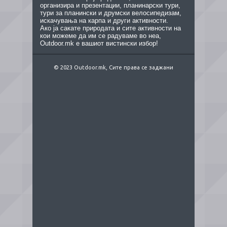
организира и презентации, планинарски тури,
тури за планински и друмски велосипедизам,
искачувања на карпа и други активности.
Ако ја сакате природата и сите активности на
кои можеме да им се радуваме во неа,
Outdoor.mk е вашиот вистински избор!
© 2023 Outdoor.mk, Сите права се заджани