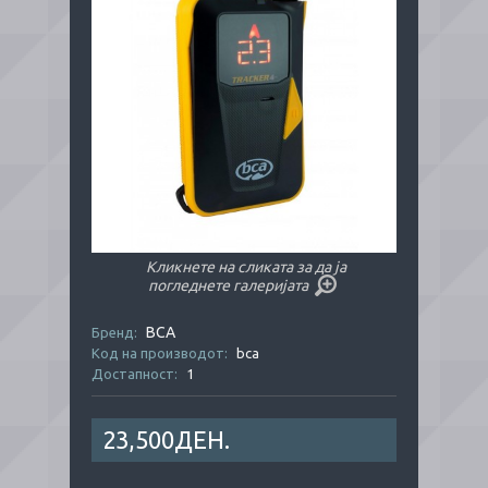
Кликнете на сликата за да ја
погледнете галеријата
BCA
Бренд:
Код на производот:
bca
Достапност:
1
23,500ДЕН.