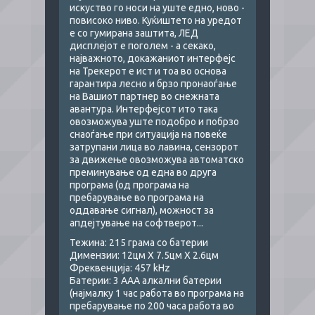
искуство го носи на уште едно, ново -
повисоко ниво. Куќиштето на уредот
е со гумирана заштита, ЛЕД
дисплејот е поголем - а секако,
најважното, докажаниот интерфејс
на Трекерот е ист и тоа во основа
гарантира лесно и брзо пронаоѓање
на Вашиот партнер во снежната
авантура. Интерфејсот ито така
овозможува уште подобро и побрзо
снаоѓање при ситуација на повеќе
затрупани лица во лавина, сензорот
за движење овозможува автоматско
преминување од една во друга
програма (од програма на
пребарување во програма на
оддавање сигнал), можност за
апдејтување на софтверот...
Тежина: 215 грама со батерии
Димензии: 12цм Х 7.5цм Х 2.6цм
Фреквенција: 457 kHz
Батерии: 3 ААА алкални батерии
(најмалку 1 час работа во програма на
пребарување по 200 часа работа во