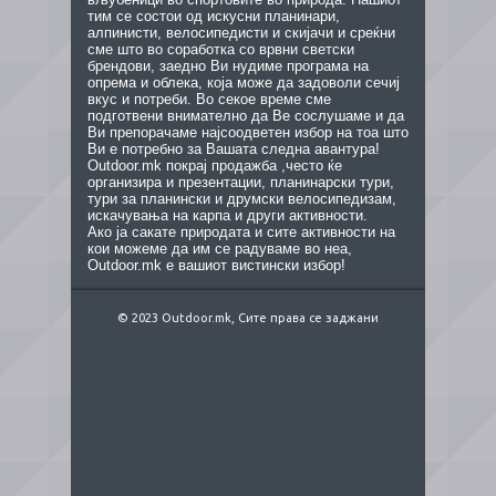
тим се состои од искусни планинари,
алпинисти, велосипедисти и скијачи и среќни
сме што во соработка со врвни светски
брендови, заедно Ви нудиме програма на
опрема и облека, која може да задоволи сечиј
вкус и потреби. Во секое време сме
подготвени внимателно да Ве сослушаме и да
Ви препорачаме најсоодветен избор на тоа што
Ви е потребно за Вашата следна авантура!
Outdoor.mk покрај продажба ,често ќе
организира и презентации, планинарски тури,
тури за планински и друмски велосипедизам,
искачувања на карпа и други активности.
Ако ја сакате природата и сите активности на
кои можеме да им се радуваме во неа,
Outdoor.mk е вашиот вистински избор!
© 2023 Outdoor.mk, Сите права се заджани