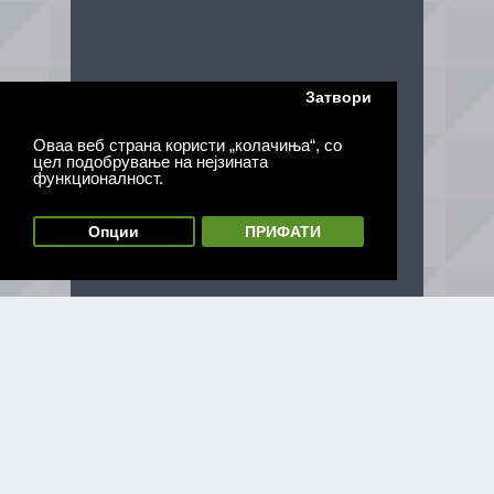
Затвори
Оваа веб страна користи „колачиња“, со
цел подобрување на нејзината
функционалност.
Опции
ПРИФАТИ