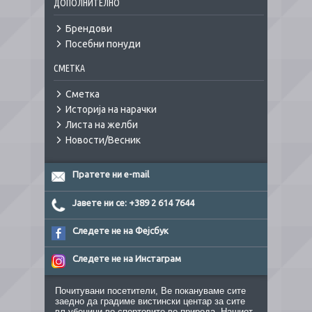
ДОПОЛНИТЕЛНО
Брендови
Посебни понуди
СМЕТКА
Сметка
Историја на нарачки
Листа на желби
Новости/Весник
Пратете ни e-mail
Јавете ни се: +389 2 614 7644
Следете не на Фејсбук
Следете не на Инстаграм
Почитувани посетители, Ве покануваме сите
заедно да градиме вистински центар за сите
вљубеници во спортовите во природа. Нашиот