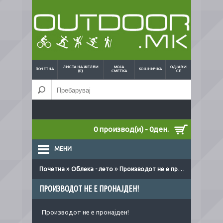
ЛИСТА НА ЖЕЛБИ
МОЈА
ОДЈАВИ
ПОЧЕТНА
КОШНИЧКА
(0)
СМЕТКА
СЕ
0 производ(и) - 0ден.
МЕНИ
»
»
Почетна
Облека - лето
Производот не е пронајден!
ПРОИЗВОДОТ НЕ Е ПРОНАЈДЕН!
Производот не е пронајден!