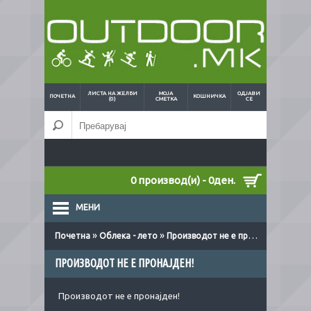
ЛИСТА НА ЖЕЛБИ
МОЈА
ОДЈАВИ
ПОЧЕТНА
КОШНИЧКА
(0)
СМЕТКА
СЕ
0 производ(и) - 0ден.
МЕНИ
»
»
Почетна
Облека - лето
Производот не е пронајден!
ПРОИЗВОДОТ НЕ Е ПРОНАЈДЕН!
Производот не е пронајден!