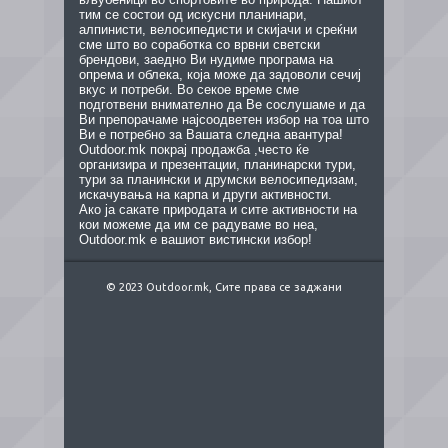
тим се состои од искусни планинари,
алпинисти, велосипедисти и скијачи и среќни
сме што во соработка со врвни светски
брендови, заедно Ви нудиме програма на
опрема и облека, која може да задоволи сечиј
вкус и потреби. Во секое време сме
подготвени внимателно да Ве сослушаме и да
Ви препорачаме најсоодветен избор на тоа што
Ви е потребно за Вашата следна авантура!
Outdoor.mk покрај продажба ,често ќе
организира и презентации, планинарски тури,
тури за планински и друмски велосипедизам,
искачувања на карпа и други активности.
Ако ја сакате природата и сите активности на
кои можеме да им се радуваме во неа,
Outdoor.mk е вашиот вистински избор!
© 2023 Outdoor.mk, Сите права се заджани