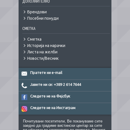
ДОПОЛНИТЕЛНО
Брендови
Посебни понуди
СМЕТКА
Сметка
Историја на нарачки
Листа на желби
Новости/Весник
Пратете ни e-mail
Јавете ни се: +389 2 614 7644
Следете не на Фејсбук
Следете не на Инстаграм
Почитувани посетители, Ве покануваме сите
заедно да градиме вистински центар за сите
вљубеници во спортовите во природа. Нашиот