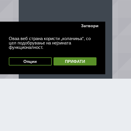
Затвори
Оваа веб страна користи „колачиња“, со
цел подобрување на нејзината
функционалност.
Опции
ПРИФАТИ