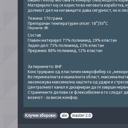
Вашиот избор ако сакате комфор! Овој модел е израб
Материјалот кој се користи во неговата изработка, н
долниот дел на ногавиците дава сигурност, но и л
Тежина: 170 грама
Препорачан температурен опсег: 18°/30°С
Перниче
: 8h
Состав
Главен материјал: 71% полиамид, 29% еластан
Заден дел: 75% полиамид, 25% еластан
Прерамки: 88% полиамид, 12% eластан
За перничето: 8HF
Конструирано од еластичен микрофибер со „мемори 
Во перинеалната и ишиалната област, максималната 
овозможува максимална заштита од удари и стресо
Централниот канал е дизајниран да ги заврши нерв
Страничните делови се флексибилни и го следат дв
возачот - за висок комфор.
Клучни зборови:
ale
,
master 2.0