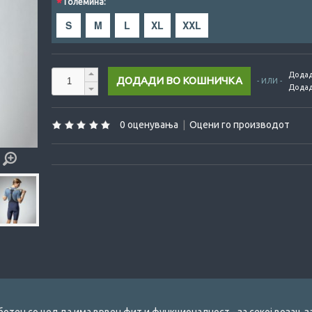
*
Големина:
S
M
L
XL
XXL
Додад
- ИЛИ -
Додад
0 оценувања
|
Оцени го производот