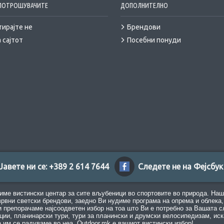
 ПОТРОШУВАЧИТЕ
ДОПОЛНИТЕЛНО
тирајте не
Брендови
 сајтот
Посебни понуди
Јавете ни се: +389 2 614 7644
Следете не на Фејсбук
име вистински центар за сите вљубеници во спортовите во природа. Наш
врвни светски брендови, заедно Ви нудиме програма на опрема и облека, 
 препорачаме најсоодветен избор на тоа што Ви е потребно за Вашата с
ации, планинарски тури, тури за планински и друмски велосипедизам, иск
а им се радуваме во неа, Outdoor.mk е вашиот вистински избор!