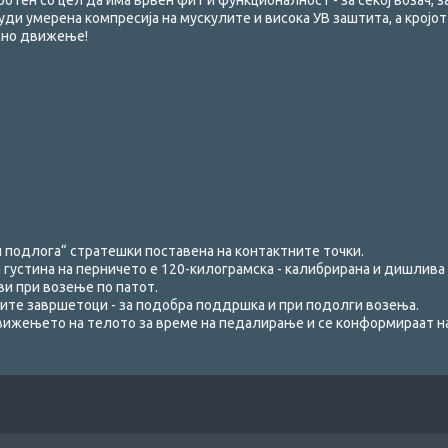
отен со цел да има врвен фит и функционалност - за секој возач, з
уди умерена компресија на мускулите и висока УВ заштита, а кројот
есно движење!
подлога“ стратешки поставена на контактните точки.
густина на перничето е 120-килограмска - калибрирана и дишлива 
ви при возење по патот.
ните завршетоци - за подобра поддршка и при подолги возења.
ижењето на телото за време на педалирање и се конформираат на