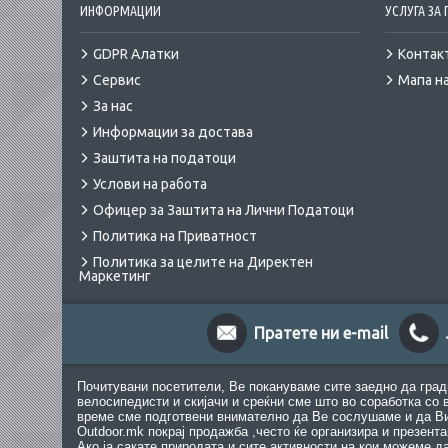
ИНФОРМАЦИИ
УСЛУГА ЗА
GDPR Алатки
Контак
Сервис
Мапа на
За нас
Информации за достава
Заштита на податоци
Услови на работа
Офицер за Заштита на Лични Податоци
Политика на Приватност
Политика за целите на Директен
Маркетинг
Пратете ни e-mail
Почитувани посетители, Ве покануваме сите заедно да град
велосипедисти и скијачи и среќни сме што во соработка со 
време сме подготвени внимателно да Ве сослушаме и да Ви
Outdoor.mk покрај продажба ,често ќе организира и презент
Ако ја сакате природата и сите активности на кои можеме д