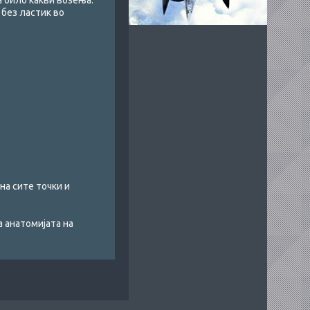
а било какви возења.
 без ластик во
на сите точки и
 анатомијата на