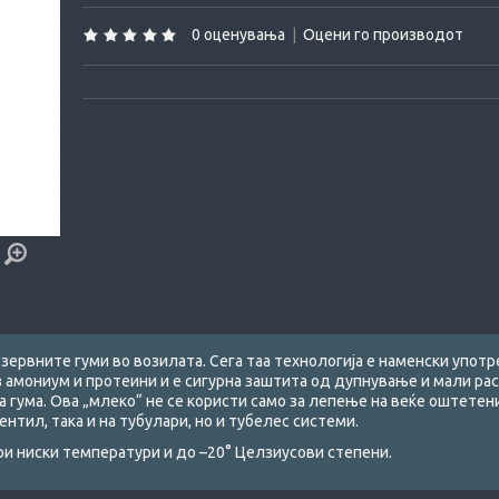
0 оценувања
|
Оцени го производот
зервните гуми во возилата. Сега таа технологија е наменски употр
 амониум и протеини и е сигурна заштита од дупнување и мали рас
гума. Ова „млеко“ не се користи само за лепење на веќе оштетени 
ентил, така и на тубулари, но и тубелес системи.
ри ниски температури и до –20° Целзиусови степени.