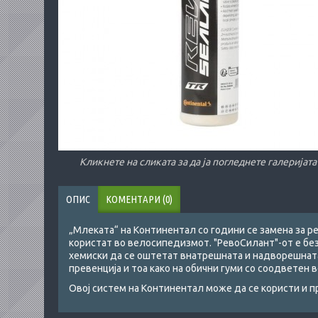
Кликнете на сликата за да ја погледнете галеријата
ОПИС
КОМЕНТАРИ (0)
„Млеката“ на Континентал со години се замена за ре
користат во велосипедизмот. "РевоСилант"-от е без
хемиски да се оштетат внатрешната и надворешната 
превенција и тоа како на обични гуми со соодветен в
Овој систем на Континентал може да се користи и п