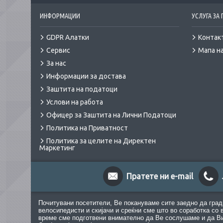
ИНФОРМАЦИИ
УСЛУГА ЗА
GDPR Алатки
Контак
Сервис
Мапа на
За нас
Информации за достава
Заштита на податоци
Услови на работа
Офицер за Заштита на Лични Податоци
Политика на Приватност
Политика за целите на Директен
Маркетинг
Пратете ни e-mail
Почитувани посетители, Ве покануваме сите заедно да град
велосипедисти и скијачи и среќни сме што во соработка со 
време сме подготвени внимателно да Ве сослушаме и да Ви