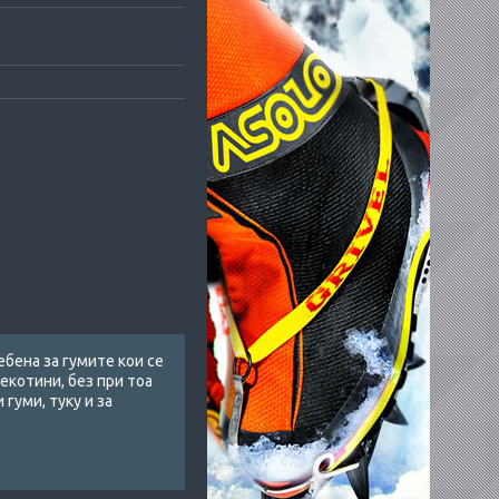
ебена за гумите кои се
екотини, без при тоа
гуми, туку и за