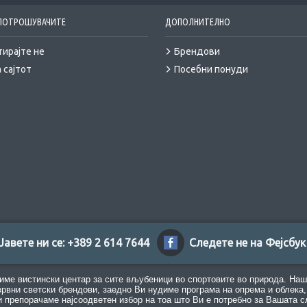
 ПОТРОШУВАЧИТЕ
ДОПОЛНИТЕЛНО
тирајте не
Брендови
 сајтот
Посебни понуди
Јавете ни се: +389 2 614 7644
Следете не на Фејсбук
име вистински центар за сите вљубеници во спортовите во природа. Наш
врвни светски брендови, заедно Ви нудиме програма на опрема и облека, 
 препорачаме најсоодветен избор на тоа што Ви е потребно за Вашата с